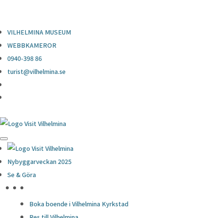
0940-398 86
turist@vilhelmina.se
VILHELMINA MUSEUM
WEBBKAMEROR
0940-398 86
turist@vilhelmina.se
Nybyggarveckan 2025
Se & Göra
HÖJDPUNKTER
Boka boende i Vilhelmina Kyrkstad
Res till Vilhelmina