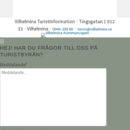
Vilhelmina TuristInformation · Tingsgatan 1 912
33 · Vilhelmina ·
·
0940-398 86
turist@vilhelmina.se
HEJ! HAR DU FRÅGOR TILL OSS PÅ
TURISTBYRÅN?
Meddelande
*