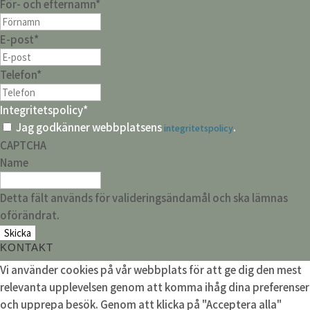
För- och efternamn
*
E-post
*
Telefon
*
Integritetspolicy
*
Jag godkänner webbplatsens
.
integritetspolicy
CAPTCHA
Name
Detta fält används för valideringsändamål och ska lämnas
oförändrat.
KONTAKT
Vi använder cookies på vår webbplats för att ge dig den mest
relevanta upplevelsen genom att komma ihåg dina preferenser
och upprepa besök. Genom att klicka på "Acceptera alla"