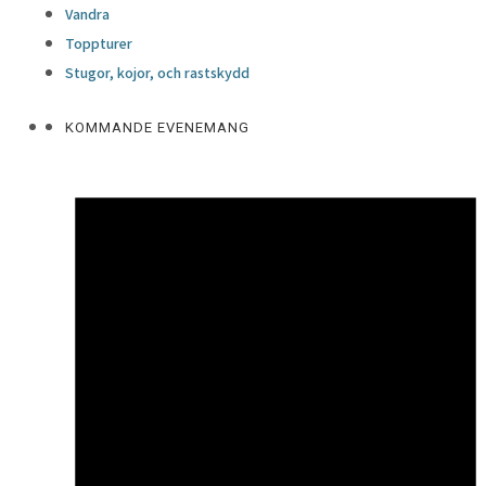
Vandra
Toppturer
Stugor, kojor, och rastskydd
KOMMANDE EVENEMANG