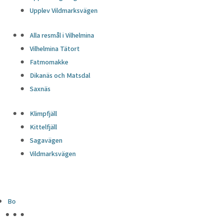
Upplev Vildmarksvägen
Alla resmål i Vilhelmina
Vilhelmina Tätort
Fatmomakke
Dikanäs och Matsdal
Saxnäs
Klimpfjäll
Kittelfjäll
Sagavägen
Vildmarksvägen
Bo
HÖJDPUNKTER