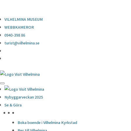
0940-398 86
turist@vilhelmina.se
VILHELMINA MUSEUM
WEBBKAMEROR
0940-398 86
turist@vilhelmina.se
Nybyggarveckan 2025
Se & Göra
HÖJDPUNKTER
Boka boende i Vilhelmina Kyrkstad
Res till Vilhelmina