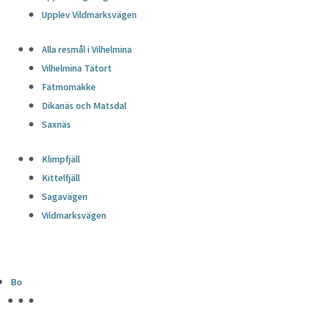
Upplev Vildmarksvägen
Alla resmål i Vilhelmina
Vilhelmina Tätort
Fatmomakke
Dikanäs och Matsdal
Saxnäs
Klimpfjäll
Kittelfjäll
Sagavägen
Vildmarksvägen
Bo
HÖJDPUNKTER