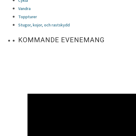
Cykla
Vandra
Toppturer
Stugor, kojor, och rastskydd
KOMMANDE EVENEMANG