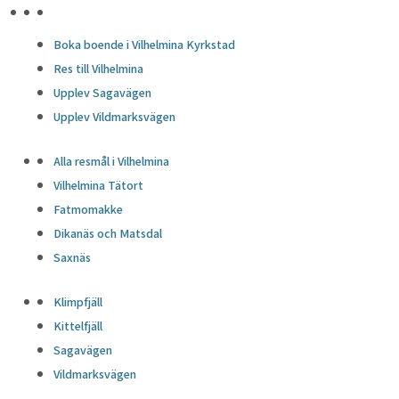
HÖJDPUNKTER
Boka boende i Vilhelmina Kyrkstad
Res till Vilhelmina
Upplev Sagavägen
Upplev Vildmarksvägen
Alla resmål i Vilhelmina
Vilhelmina Tätort
Fatmomakke
Dikanäs och Matsdal
Saxnäs
Klimpfjäll
Kittelfjäll
Sagavägen
Vildmarksvägen