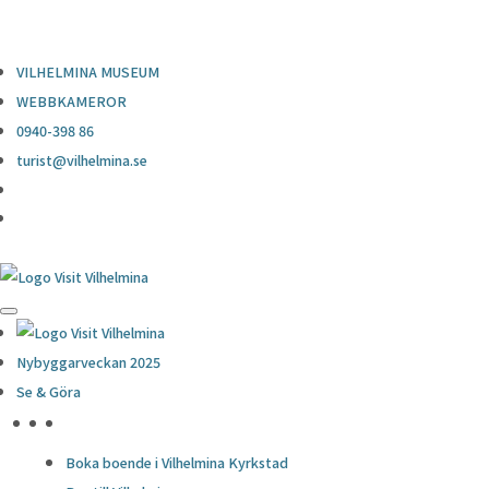
0940-398 86
turist@vilhelmina.se
VILHELMINA MUSEUM
WEBBKAMEROR
0940-398 86
turist@vilhelmina.se
Nybyggarveckan 2025
Se & Göra
HÖJDPUNKTER
Boka boende i Vilhelmina Kyrkstad