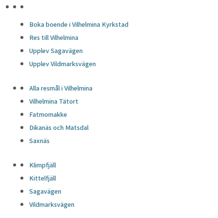
HÖJDPUNKTER
Boka boende i Vilhelmina Kyrkstad
Res till Vilhelmina
Upplev Sagavägen
Upplev Vildmarksvägen
Alla resmål i Vilhelmina
Vilhelmina Tätort
Fatmomakke
Dikanäs och Matsdal
Saxnäs
Klimpfjäll
Kittelfjäll
Sagavägen
Vildmarksvägen