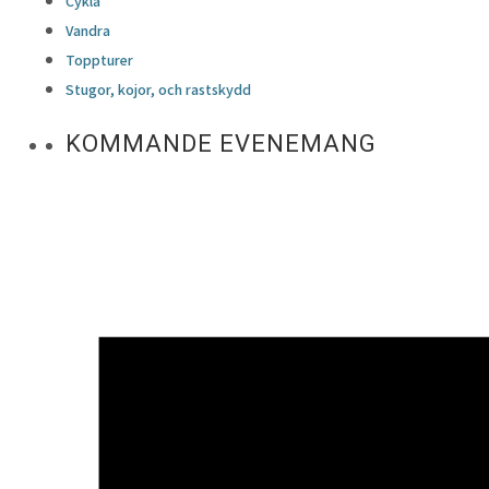
Cykla
Vandra
Toppturer
Stugor, kojor, och rastskydd
KOMMANDE EVENEMANG