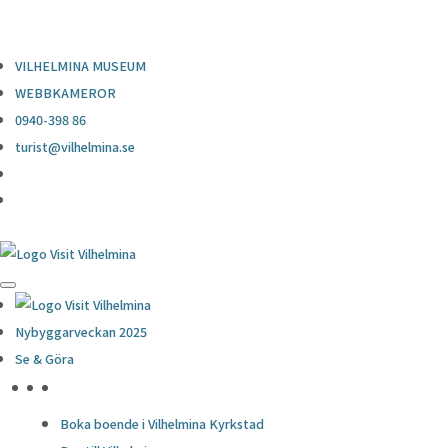
0940-398 86
turist@vilhelmina.se
VILHELMINA MUSEUM
WEBBKAMEROR
0940-398 86
turist@vilhelmina.se
Nybyggarveckan 2025
Se & Göra
HÖJDPUNKTER
Boka boende i Vilhelmina Kyrkstad