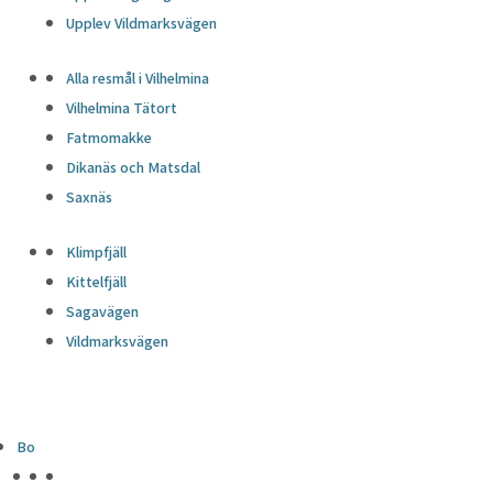
Upplev Vildmarksvägen
Alla resmål i Vilhelmina
Vilhelmina Tätort
Fatmomakke
Dikanäs och Matsdal
Saxnäs
Klimpfjäll
Kittelfjäll
Sagavägen
Vildmarksvägen
Bo
HÖJDPUNKTER