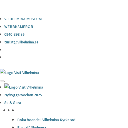
0940-398 86
turist@vilhelmina.se
VILHELMINA MUSEUM
WEBBKAMEROR
0940-398 86
turist@vilhelmina.se
Nybyggarveckan 2025
Se & Göra
HÖJDPUNKTER
Boka boende i Vilhelmina Kyrkstad
Res till Vilhelmina