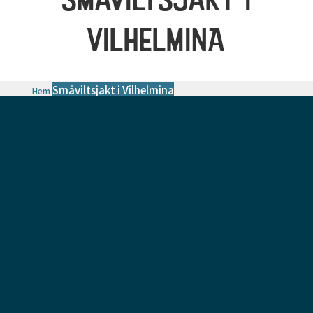
VILHELMINA
Småviltsjakt i Vilhelmina
Hem