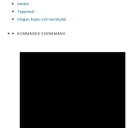
Vandra
Toppturer
Stugor, kojor, och rastskydd
KOMMANDE EVENEMANG