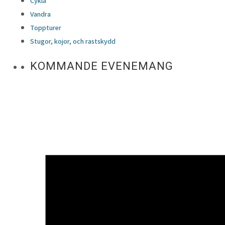
Cykla
Vandra
Toppturer
Stugor, kojor, och rastskydd
KOMMANDE EVENEMANG