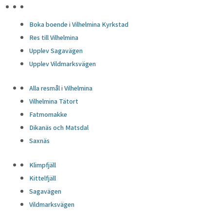
HÖJDPUNKTER
Boka boende i Vilhelmina Kyrkstad
Res till Vilhelmina
Upplev Sagavägen
Upplev Vildmarksvägen
Alla resmål i Vilhelmina
Vilhelmina Tätort
Fatmomakke
Dikanäs och Matsdal
Saxnäs
Klimpfjäll
Kittelfjäll
Sagavägen
Vildmarksvägen