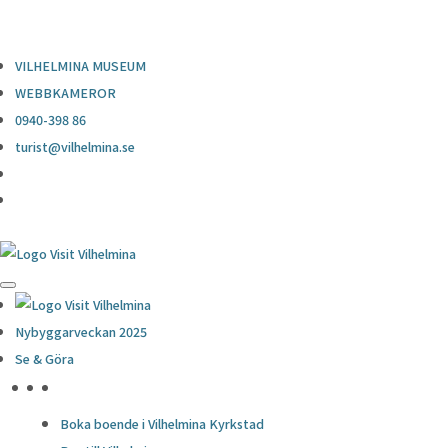
0940-398 86
turist@vilhelmina.se
VILHELMINA MUSEUM
WEBBKAMEROR
0940-398 86
turist@vilhelmina.se
Nybyggarveckan 2025
Se & Göra
HÖJDPUNKTER
Boka boende i Vilhelmina Kyrkstad