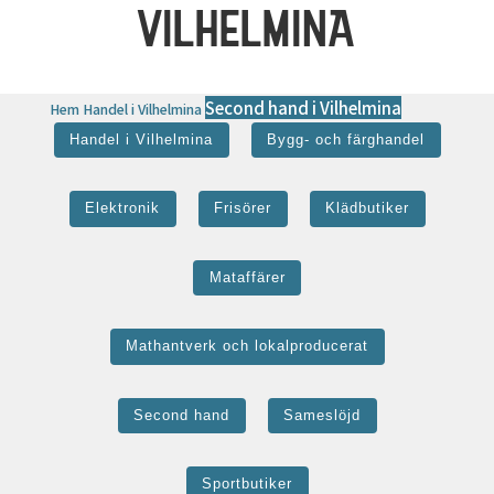
VILHELMINA
Second hand i Vilhelmina
Hem
Handel i Vilhelmina
Handel i Vilhelmina
Bygg- och färghandel
Elektronik
Frisörer
Klädbutiker
Mataffärer
Mathantverk och lokalproducerat
Second hand
Sameslöjd
Sportbutiker