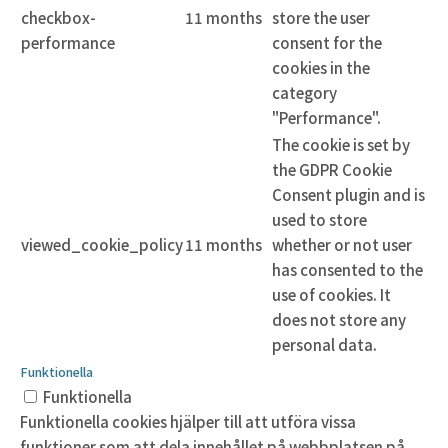
checkbox-
11 months
store the user
performance
consent for the
cookies in the
category
"Performance".
The cookie is set by
the GDPR Cookie
Consent plugin and is
used to store
viewed_cookie_policy
11 months
whether or not user
has consented to the
use of cookies. It
does not store any
personal data.
Funktionella
Funktionella
Funktionella cookies hjälper till att utföra vissa
funktioner som att dela innehållet på webbplatsen på