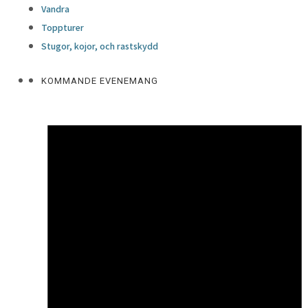
Vandra
Toppturer
Stugor, kojor, och rastskydd
KOMMANDE EVENEMANG