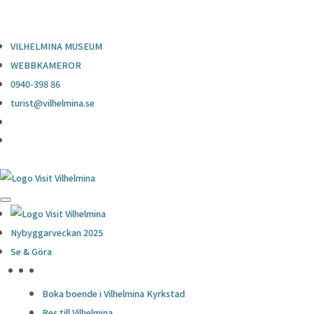
0940-398 86
turist@vilhelmina.se
VILHELMINA MUSEUM
WEBBKAMEROR
0940-398 86
turist@vilhelmina.se
Nybyggarveckan 2025
Se & Göra
HÖJDPUNKTER
Boka boende i Vilhelmina Kyrkstad
Res till Vilhelmina