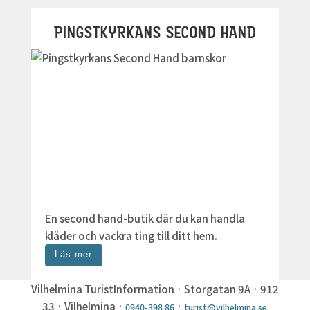
PINGSTKYRKANS SECOND HAND
En second hand-butik där du kan handla
kläder och vackra ting till ditt hem.
Läs mer
Vilhelmina TuristInformation · Storgatan 9A · 912
33 · Vilhelmina ·
·
0940-398 86
turist@vilhelmina.se