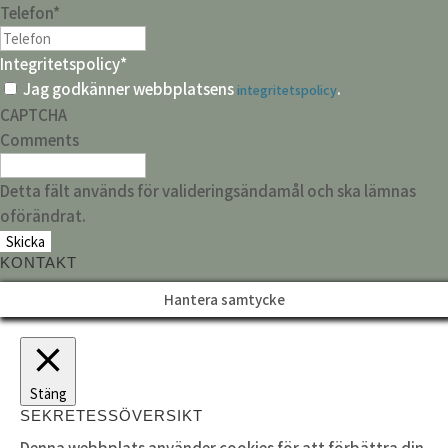
Telefon
*
Integritetspolicy
*
Jag godkänner webbplatsens
.
integritetspolicy
CAPTCHA
Comments
Detta fält används för valideringsändamål och ska lämnas
oförändrat.
KONTAKT
Hantera samtycke
Stäng
SEKRETESSÖVERSIKT
Denna webbplats använder cookies för att förbättra din