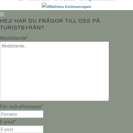
HEJ! HAR DU FRÅGOR TILL OSS PÅ
TURISTBYRÅN?
Meddelande
*
För- och efternamn
*
E-post
*