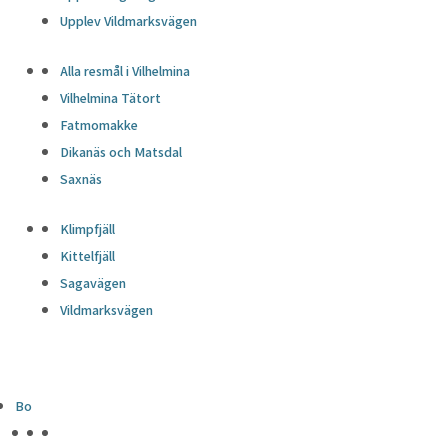
Upplev Vildmarksvägen
Alla resmål i Vilhelmina
Vilhelmina Tätort
Fatmomakke
Dikanäs och Matsdal
Saxnäs
Klimpfjäll
Kittelfjäll
Sagavägen
Vildmarksvägen
Bo
HÖJDPUNKTER