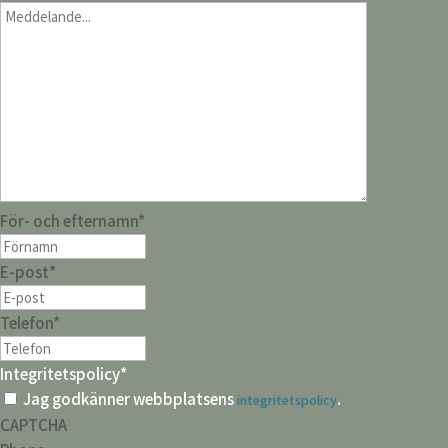
För- och efternamn
*
E-post
*
Telefon
*
Integritetspolicy
*
Jag godkänner webbplatsens
.
integritetspolicy
CAPTCHA