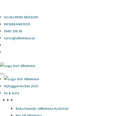
0940-398 86
turist@vilhelmina.se
VILHELMINA MUSEUM
WEBBKAMEROR
0940-398 86
turist@vilhelmina.se
Nybyggarveckan 2025
Se & Göra
HÖJDPUNKTER
Boka boende i Vilhelmina Kyrkstad
Res till Vilhelmina