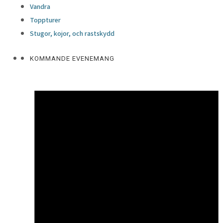
Vandra
Toppturer
Stugor, kojor, och rastskydd
KOMMANDE EVENEMANG