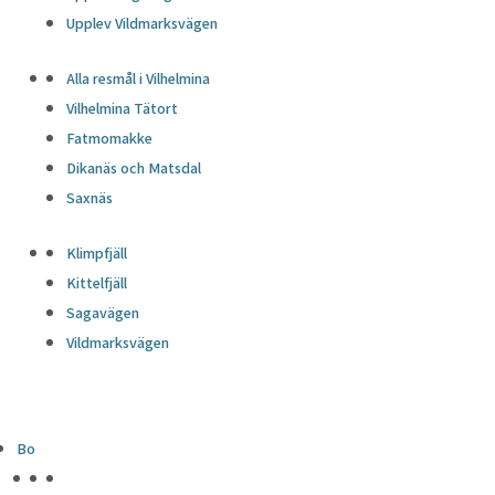
Upplev Vildmarksvägen
Alla resmål i Vilhelmina
Vilhelmina Tätort
Fatmomakke
Dikanäs och Matsdal
Saxnäs
Klimpfjäll
Kittelfjäll
Sagavägen
Vildmarksvägen
Bo
HÖJDPUNKTER