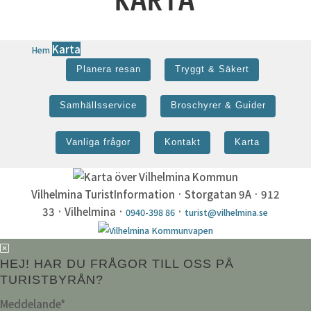
Karta
Hem
Planera resan
Tryggt & Säkert
Samhällsservice
Broschyrer & Guider
Vanliga frågor
Kontakt
Karta
Vilhelmina TuristInformation · Storgatan 9A · 912
33 · Vilhelmina ·
·
0940-398 86
turist@vilhelmina.se
HEJ! HAR DU FRÅGOR TILL OSS PÅ
TURISTBYRÅN?
Meddelande
*