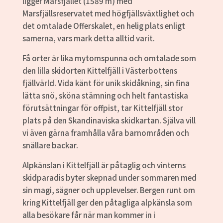
ligger Marsfjället (1589 m) med
Marsfjällsreservatet med högfjällsväxtlighet och
det omtalade Offerskalet, en helig plats enligt
samerna, vars mark detta alltid varit.
Få orter är lika mytomspunna och omtalade som
den lilla skidorten Kittelfjäll i Västerbottens
fjällvärld. Vida känt för unik skidåkning, sin fina
lätta snö, sköna stämning och helt fantastiska
förutsättningar för offpist, tar Kittelfjäll stor
plats på den Skandinaviska skidkartan. Själva vill
vi även gärna framhålla våra barnområden och
snällare backar.
Alpkänslan i Kittelfjäll är påtaglig och vinterns
skidparadis byter skepnad under sommaren med
sin magi, sägner och upplevelser. Bergen runt om
kring Kittelfjäll ger den påtagliga alpkänsla som
alla besökare får när man kommer in i