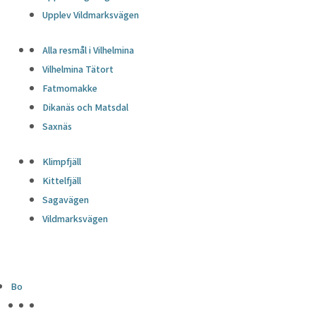
Upplev Vildmarksvägen
Alla resmål i Vilhelmina
Vilhelmina Tätort
Fatmomakke
Dikanäs och Matsdal
Saxnäs
Klimpfjäll
Kittelfjäll
Sagavägen
Vildmarksvägen
Bo
HÖJDPUNKTER