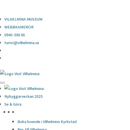
0940-398 86
turist@vilhelmina.se
VILHELMINA MUSEUM
WEBBKAMEROR
0940-398 86
turist@vilhelmina.se
Nybyggarveckan 2025
Se & Göra
HÖJDPUNKTER
Boka boende i Vilhelmina Kyrkstad
Res till Vilhelmina