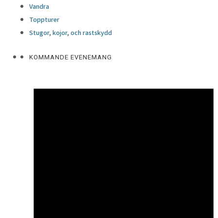
Vandra
Toppturer
Stugor, kojor, och rastskydd
KOMMANDE EVENEMANG