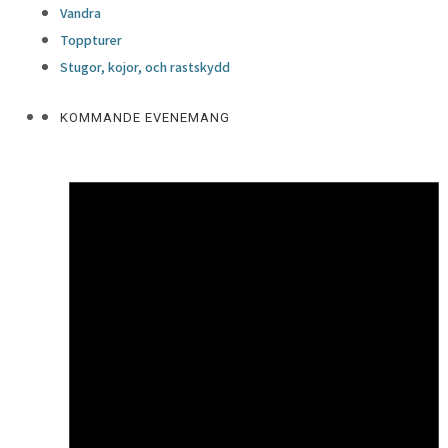
Vandra
Toppturer
Stugor, kojor, och rastskydd
KOMMANDE EVENEMANG