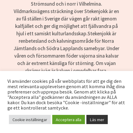
Strömsund och i norr i Vilhelmina.
Vildmarksvägens sträckning över Stekenjokk är en
av få ställen i Sverige där vägen går rakt igenom
kalfjället och ger dig möjlighet att fjällvandra på
hjul i ett samiskt kulturlandsskap.Stekenjokk är
renbetesland och kalvningsområde för Norra
Jämtlands och Södra Lapplands samebyar. Under
våren och försommaren föder vajorna sina kalvar
och är extremt känsliga för störning. Om vajan
skräms iväg är kalven i omedelbar fara.
Vi använder cookies på vår webbplats för att ge dig den
I Sverige finns fjällrenar och skogsrenar. Fjällrenen
mest relevanta upplevelsen genom att komma ihåg dina
vistas i fjällregionen under barmarksperioden och
preferenser och upprepa besök. Genom att klicka på
"Acceptera alla" godkänner du användningen av ALLA
i barrskogen under vintern. Skogsrenen lever i
kakor. Du kan dock besöka "Cookie -inställningar" för att
skogsregionen året om. Renen äter i huvudsak
ge ett kontrollerat samtycke.
olika lavar men renen betar också omkring 250
olika gröna växtarter.
Cookie inställningar
Acceptera alla
Läs mer
Vildmarksvägens sträckning över Stekenjokk är