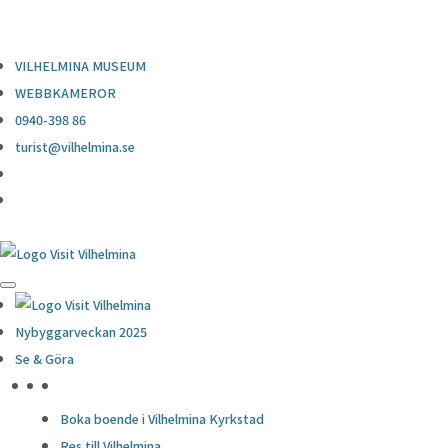
0940-398 86
turist@vilhelmina.se
VILHELMINA MUSEUM
WEBBKAMEROR
0940-398 86
turist@vilhelmina.se
Nybyggarveckan 2025
Se & Göra
HÖJDPUNKTER
Boka boende i Vilhelmina Kyrkstad
Res till Vilhelmina