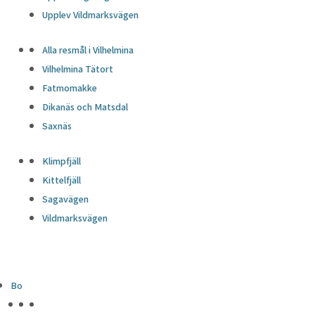
Upplev Vildmarksvägen
Alla resmål i Vilhelmina
Vilhelmina Tätort
Fatmomakke
Dikanäs och Matsdal
Saxnäs
Klimpfjäll
Kittelfjäll
Sagavägen
Vildmarksvägen
Bo
HÖJDPUNKTER