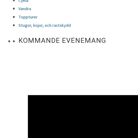
Cykla
Vandra
Toppturer
Stugor, kojor, och rastskydd
KOMMANDE EVENEMANG