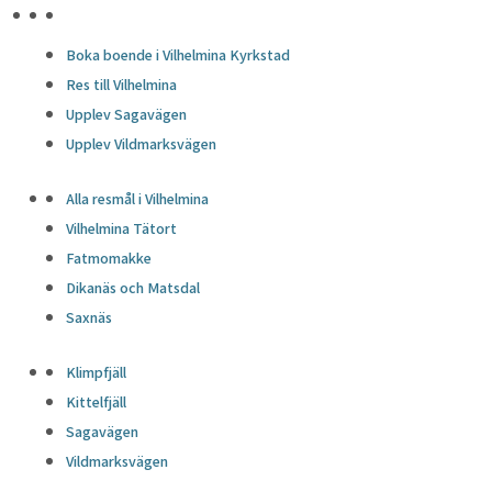
HÖJDPUNKTER
Boka boende i Vilhelmina Kyrkstad
Res till Vilhelmina
Upplev Sagavägen
Upplev Vildmarksvägen
Alla resmål i Vilhelmina
Vilhelmina Tätort
Fatmomakke
Dikanäs och Matsdal
Saxnäs
Klimpfjäll
Kittelfjäll
Sagavägen
Vildmarksvägen