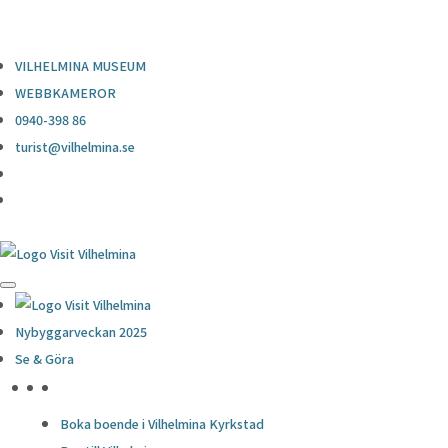
0940-398 86
turist@vilhelmina.se
VILHELMINA MUSEUM
WEBBKAMEROR
0940-398 86
turist@vilhelmina.se
Nybyggarveckan 2025
Se & Göra
HÖJDPUNKTER
Boka boende i Vilhelmina Kyrkstad