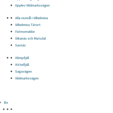
Upplev Vildmarksvägen
Alla resmål i Vilhelmina
Vilhelmina Tätort
Fatmomakke
Dikanäs och Matsdal
Saxnäs
Klimpfjäll
Kittelfjäll
Sagavägen
Vildmarksvägen
Bo
HÖJDPUNKTER