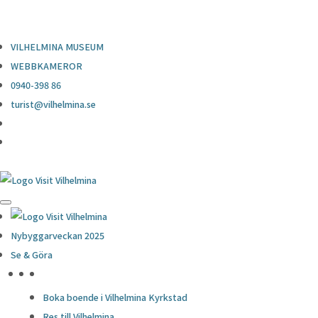
0940-398 86
turist@vilhelmina.se
VILHELMINA MUSEUM
WEBBKAMEROR
0940-398 86
turist@vilhelmina.se
Nybyggarveckan 2025
Se & Göra
HÖJDPUNKTER
Boka boende i Vilhelmina Kyrkstad
Res till Vilhelmina