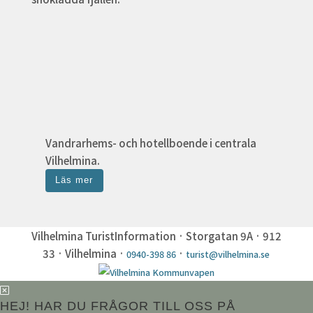
Vandrarhems- och hotellboende i centrala
Vilhelmina.
Läs mer
Vilhelmina TuristInformation · Storgatan 9A · 912
33 · Vilhelmina ·
·
0940-398 86
turist@vilhelmina.se
HEJ! HAR DU FRÅGOR TILL OSS PÅ