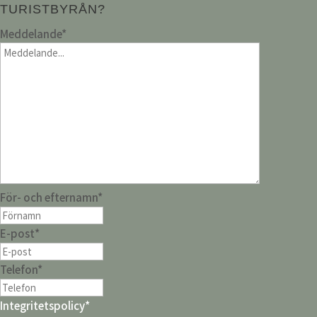
TURISTBYRÅN?
Meddelande
*
För- och efternamn
*
E-post
*
Telefon
*
Integritetspolicy
*