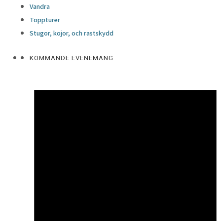
Vandra
Toppturer
Stugor, kojor, och rastskydd
KOMMANDE EVENEMANG