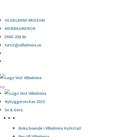
0940-398 86
turist@vilhelmina.se
VILHELMINA MUSEUM
WEBBKAMEROR
0940-398 86
turist@vilhelmina.se
Nybyggarveckan 2025
Se & Göra
HÖJDPUNKTER
Boka boende i Vilhelmina Kyrkstad
Res till Vilhelmina