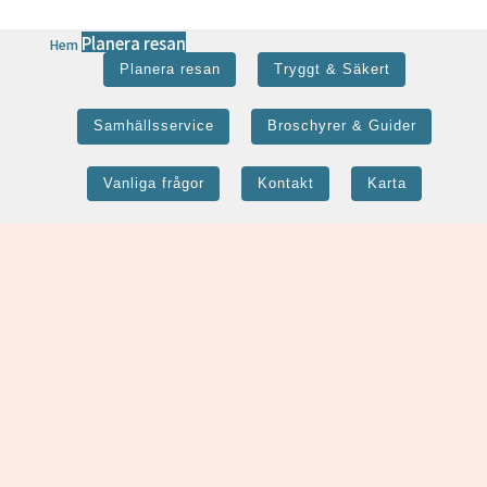
Planera resan
Hem
Planera resan
Tryggt & Säkert
Samhällsservice
Broschyrer & Guider
Vanliga frågor
Kontakt
Karta