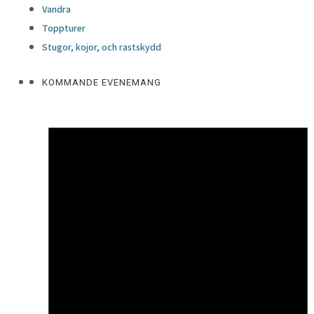
Vandra
Toppturer
Stugor, kojor, och rastskydd
KOMMANDE EVENEMANG