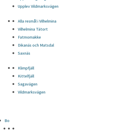
Upplev Vildmarksvägen
Alla resmål i Vilhelmina
Vilhelmina Tätort
Fatmomakke
Dikanäs och Matsdal
Saxnäs
Klimpfjäll
Kittelfjäll
Sagavägen
Vildmarksvägen
Bo
HÖJDPUNKTER