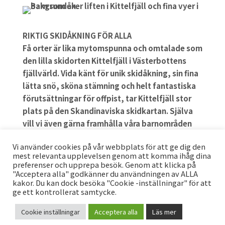
RIKTIG SKIDÅKNING FÖR ALLA
Få orter är lika mytomspunna och omtalade som
den lilla skidorten Kittelfjäll i Västerbottens
fjällvärld. Vida känt för unik skidåkning, sin fina
lätta snö, sköna stämning och helt fantastiska
förutsättningar för offpist, tar Kittelfjäll stor
plats på den Skandinaviska skidkartan. Själva
vill vi även gärna framhålla våra barnområden
och snällare backar.
Vi använder cookies på vår webbplats för att ge dig den
mest relevanta upplevelsen genom att komma ihåg dina
Nedfarter: 25 offpistnedfarter, 9 pistade
preferenser och upprepa besök. Genom att klicka på
nedfarter, 2 barnområden
"Acceptera alla" godkänner du användningen av ALLA
Liftar: 4 st varav 2 långa ankarliftar, 1 kortare
kakor. Du kan dock besöka "Cookie -inställningar" för att
ge ett kontrollerat samtycke.
knapplift och 1 barnlift samt en replift.
Fallhöjd: 420 m från liften, 600 m från
Cookie inställningar
Acceptera alla
Läs mer
Kittelfjälltoppen, 800 m vid toppturer,
KONTAKT