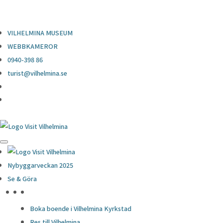
0940-398 86
turist@vilhelmina.se
VILHELMINA MUSEUM
WEBBKAMEROR
0940-398 86
turist@vilhelmina.se
Nybyggarveckan 2025
Se & Göra
HÖJDPUNKTER
Boka boende i Vilhelmina Kyrkstad
Res till Vilhelmina