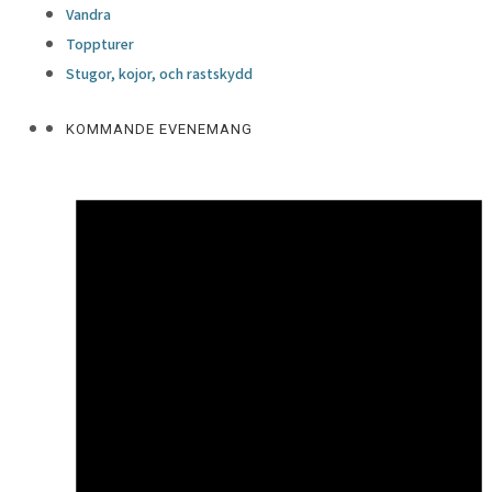
Vandra
Toppturer
Stugor, kojor, och rastskydd
KOMMANDE EVENEMANG