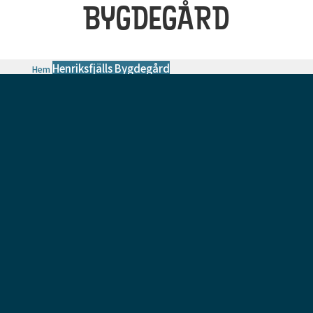
BYGDEGÅRD
Henriksfjälls Bygdegård
Hem