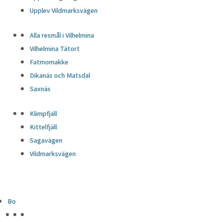
Upplev Vildmarksvägen
Alla resmål i Vilhelmina
Vilhelmina Tätort
Fatmomakke
Dikanäs och Matsdal
Saxnäs
Klimpfjäll
Kittelfjäll
Sagavägen
Vildmarksvägen
Bo
HÖJDPUNKTER