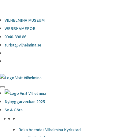
0940-398 86
turist@vilhelmina.se
VILHELMINA MUSEUM
WEBBKAMEROR
0940-398 86
turist@vilhelmina.se
Nybyggarveckan 2025
Se & Göra
HÖJDPUNKTER
Boka boende i Vilhelmina Kyrkstad