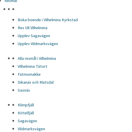
Resmål
HÖJDPUNKTER
Boka boende i Vilhelmina Kyrkstad
Res till Vilhelmina
Upplev Sagavägen
Upplev Vildmarksvägen
Alla resmål i Vilhelmina
Vilhelmina Tätort
Fatmomakke
Dikanäs och Matsdal
Saxnäs
Klimpfjäll
Kittelfjäll
Sagavägen
Vildmarksvägen