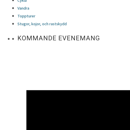
Cykla
Vandra
Toppturer
Stugor, kojor, och rastskydd
KOMMANDE EVENEMANG