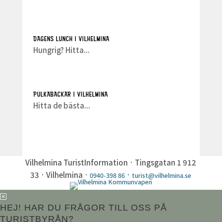
DAGENS LUNCH I VILHELMINA
Hungrig? Hitta...
PULKABACKAR I VILHELMINA
Hitta de bästa...
Vilhelmina TuristInformation · Tingsgatan 1 912
33 · Vilhelmina ·
·
0940-398 86
turist@vilhelmina.se
HEJ! HAR DU FRÅGOR TILL OSS PÅ
TURISTBYRÅN?