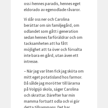
oss i hennes paradis, hennes eget
eldorado av egenodlade råvaror.
Vi slår oss ner och Carolina
berättar om sin familjegård, om
odlandet som gått i generation
sedan hennes farföräldrar och om
tacksamheten att ha fått
möjlighet att ta över och förvalta
inte bara en gård, utan även ett
intresse.
– När jag var liten fick jag sköta om
mitt eget potatisland hos farmor.
Då sålde jag morötter till lärarna
på Volgsjö skola, säger Carolina
och skrattar. Därefter har min
mamma fortsatt odla och vi gör
detta tillsammans. Det har