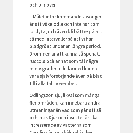
och blir över.
– Målet inför kommande säsonger
är att växelodla och inte har tom
jordyta, och även bli bättre på att
så med intervaller så att vi har
bladgrönt under en längre period.
Drömmen är att kunna så spenat,
ruccola och annat som tål några
minusgrader och därmed kunna
vara självförsörjande även på blad
till i alla fall november.
Odlingszon sju, likväl som många
fler områden, kan innebära andra
utmaningar än vad som går att så
och inte. Djur och insekter är lika
intresserade av växterna som
Carolina är, och kålmal är den