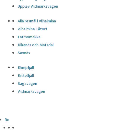
Upplev Vildmarksvägen
Alla resmål i Vilhelmina
Vilhelmina Tätort
Fatmomakke
Dikanäs och Matsdal
Saxnäs
Klimpfjäll
Kittelfjäll
Sagavägen
Vildmarksvägen
Bo
HÖJDPUNKTER