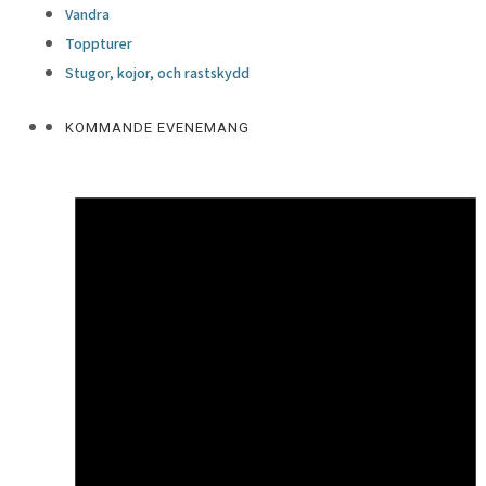
Vandra
Toppturer
Stugor, kojor, och rastskydd
KOMMANDE EVENEMANG