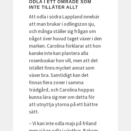
ODLA I ETT OMRÅDE SOM
INTE TILLÅTER ALLT
Att odla i södra Lappland innebär
att man brukar i odlingszon sju,
och många ställer sig frågan om
något över huvud taget växer i den
marken. Carolina förklarar att hon
kanske inte kan plantera alla
rosenbuskar hon vill, men att det
istället finns mycket annat som
växer bra. Samtidigt kan det
finnas flera zoner i samma
trädgård, och Carolina hoppas
kunna lära sig mer om detta för
att utnyttja ytorna på ett bättre
sätt.
– Vi kan inte odla majs på friland
men vi kan odla i växthus. Bakom