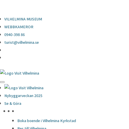
0940-398 86
turist@vilhelmina.se
VILHELMINA MUSEUM
WEBBKAMEROR
0940-398 86
turist@vilhelmina.se
Nybyggarveckan 2025
Se & Göra
HÖJDPUNKTER
Boka boende i Vilhelmina Kyrkstad
Res till Vilhelmina