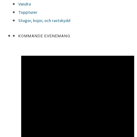
Vandra
Toppturer
Stugor, kojor, och rastskydd
KOMMANDE EVENEMANG