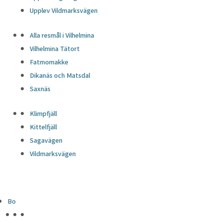
Upplev Vildmarksvägen
Alla resmål i Vilhelmina
Vilhelmina Tätort
Fatmomakke
Dikanäs och Matsdal
Saxnäs
Klimpfjäll
Kittelfjäll
Sagavägen
Vildmarksvägen
Bo
HÖJDPUNKTER