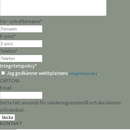
För- och efternamn
*
E-post
*
Telefon
*
Integritetspolicy
*
Jag godkänner webbplatsens
.
integritetspolicy
CAPTCHA
Email
Detta fält används för valideringsändamål och ska lämnas
oförändrat.
KONTAKT