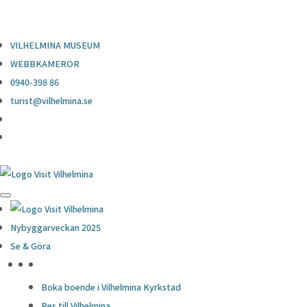
0940-398 86
turist@vilhelmina.se
VILHELMINA MUSEUM
WEBBKAMEROR
0940-398 86
turist@vilhelmina.se
Nybyggarveckan 2025
Se & Göra
HÖJDPUNKTER
Boka boende i Vilhelmina Kyrkstad
Res till Vilhelmina