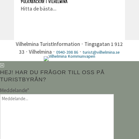
PULKABACKAR I VILHELMINA
Hitta de bästa...
Vilhelmina TuristInformation · Tingsgatan 1 912
33 · Vilhelmina ·
·
0940-398 86
turist@vilhelmina.se
HEJ! HAR DU FRÅGOR TILL OSS PÅ
TURISTBYRÅN?
Meddelande
*