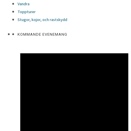
Vandra
Toppturer
Stugor, kojor, och rastskydd
KOMMANDE EVENEMANG