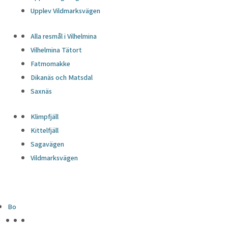
Upplev Vildmarksvägen
Alla resmål i Vilhelmina
Vilhelmina Tätort
Fatmomakke
Dikanäs och Matsdal
Saxnäs
Klimpfjäll
Kittelfjäll
Sagavägen
Vildmarksvägen
Bo
HÖJDPUNKTER