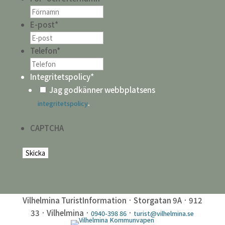
E-post
*
Telefon
*
Integritetspolicy
*
Jag godkänner webbplatsens
.
integritetspolicy
CAPTCHA
Vilhelmina TuristInformation · Storgatan 9A · 912
33 · Vilhelmina ·
·
0940-398 86
turist@vilhelmina.se