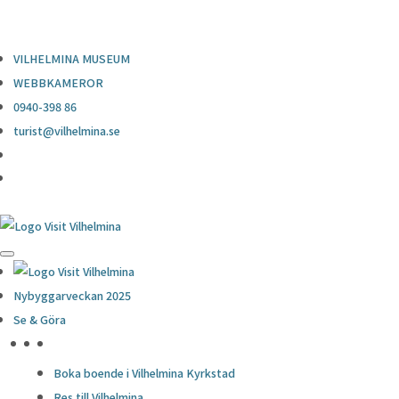
0940-398 86
turist@vilhelmina.se
VILHELMINA MUSEUM
WEBBKAMEROR
0940-398 86
turist@vilhelmina.se
Nybyggarveckan 2025
Se & Göra
HÖJDPUNKTER
Boka boende i Vilhelmina Kyrkstad
Res till Vilhelmina