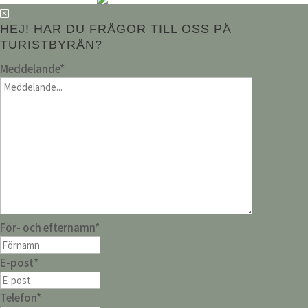
HEJ! HAR DU FRÅGOR TILL OSS PÅ
TURISTBYRÅN?
Meddelande
*
För- och efternamn
*
E-post
*
Telefon
*