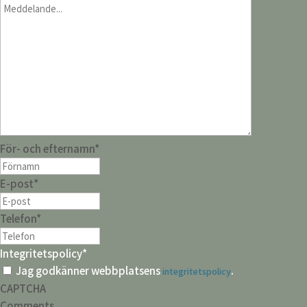
För- och efternamn
*
E-post
*
Telefon
*
Integritetspolicy
*
Jag godkänner webbplatsens
.
integritetspolicy
CAPTCHA
Comments