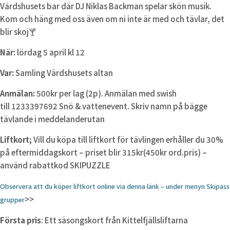
Värdshusets bar där DJ Niklas Backman spelar skön musik.
Kom och häng med oss även om ni inte är med och tävlar, det
blir skoj🍸
När:
lördag 5 april kl 12
Var:
Samling Värdshusets altan
Anmälan:
500kr per lag (2p). Anmälan med swish
till 1233397692 Snö & vattenevent. Skriv namn på bägge
tävlande i meddelanderutan
Liftkort;
Vill du köpa till liftkort för tävlingen erhåller du 30%
på eftermiddagskort – priset blir 315kr(450kr ord.pris) –
använd rabattkod SKIPUZZLE
Observera att du köper liftkort online via denna länk – under menyn Skipass
>>
grupper
Första pris
: Ett säsongskort från Kittelfjällsliftarna