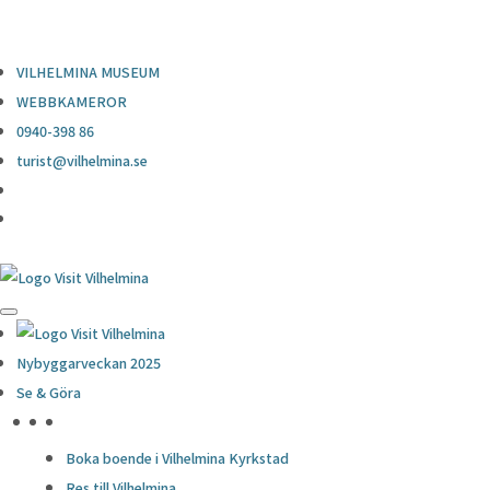
0940-398 86
turist@vilhelmina.se
VILHELMINA MUSEUM
WEBBKAMEROR
0940-398 86
turist@vilhelmina.se
Nybyggarveckan 2025
Se & Göra
HÖJDPUNKTER
Boka boende i Vilhelmina Kyrkstad
Res till Vilhelmina