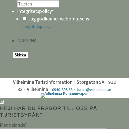
Integritetspolicy
*
Jag godkänner webbplatsens
.
integritetspolicy
CAPTCHA
Vilhelmina TuristInformation · Storgatan 9A · 912
33 · Vilhelmina ·
·
0940-398 86
turist@vilhelmina.se
HEJ! HAR DU FRÅGOR TILL OSS PÅ
TURISTBYRÅN?
Meddelande
*