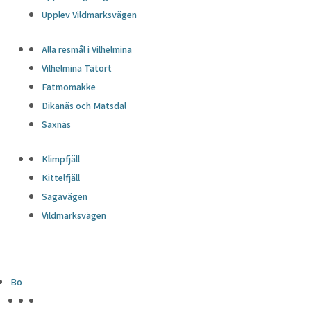
Upplev Vildmarksvägen
Alla resmål i Vilhelmina
Vilhelmina Tätort
Fatmomakke
Dikanäs och Matsdal
Saxnäs
Klimpfjäll
Kittelfjäll
Sagavägen
Vildmarksvägen
Bo
HÖJDPUNKTER