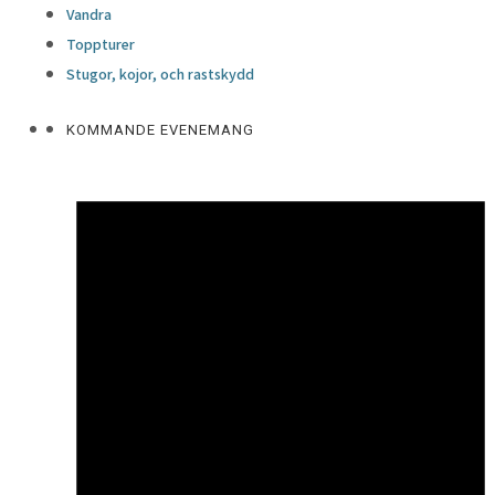
Vandra
Toppturer
Stugor, kojor, och rastskydd
KOMMANDE EVENEMANG