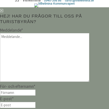
0940-398 86
turist@vilhelmina.se
HEJ! HAR DU FRÅGOR TILL OSS PÅ
TURISTBYRÅN?
Meddelande
*
För- och efternamn
*
E-post
*