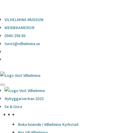
0940-398 86
turist@vilhelmina.se
VILHELMINA MUSEUM
WEBBKAMEROR
0940-398 86
turist@vilhelmina.se
Nybyggarveckan 2025
Se & Göra
HÖJDPUNKTER
Boka boende i Vilhelmina Kyrkstad
Res till Vilhelmina