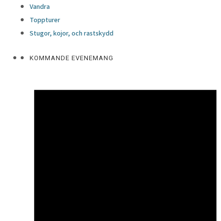
Vandra
Toppturer
Stugor, kojor, och rastskydd
KOMMANDE EVENEMANG