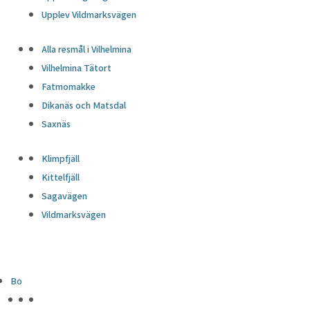
Upplev Vildmarksvägen
Alla resmål i Vilhelmina
Vilhelmina Tätort
Fatmomakke
Dikanäs och Matsdal
Saxnäs
Klimpfjäll
Kittelfjäll
Sagavägen
Vildmarksvägen
Bo
HÖJDPUNKTER