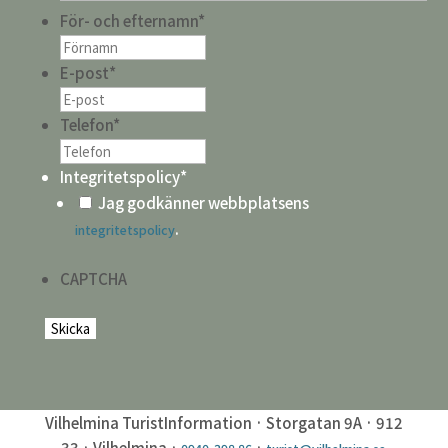
För- och efternamn
*
E-post
*
Telefon
*
Integritetspolicy
*
Jag godkänner webbplatsens
.
integritetspolicy
CAPTCHA
Vilhelmina TuristInformation · Storgatan 9A · 912
33 · Vilhelmina ·
·