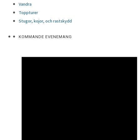
Vandra
Toppturer
Stugor, kojor, och rastskydd
KOMMANDE EVENEMANG