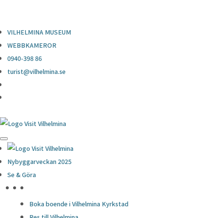
0940-398 86
turist@vilhelmina.se
VILHELMINA MUSEUM
WEBBKAMEROR
0940-398 86
turist@vilhelmina.se
Nybyggarveckan 2025
Se & Göra
HÖJDPUNKTER
Boka boende i Vilhelmina Kyrkstad
Res till Vilhelmina