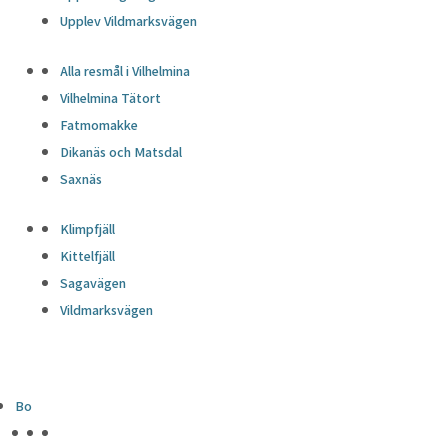
Upplev Vildmarksvägen
Alla resmål i Vilhelmina
Vilhelmina Tätort
Fatmomakke
Dikanäs och Matsdal
Saxnäs
Klimpfjäll
Kittelfjäll
Sagavägen
Vildmarksvägen
Bo
HÖJDPUNKTER