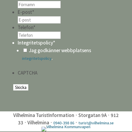
E-post
*
Telefon
*
Integritetspolicy
*
Jag godkänner webbplatsens
.
integritetspolicy
CAPTCHA
Vilhelmina TuristInformation · Storgatan 9A · 912
33 · Vilhelmina ·
·
0940-398 86
turist@vilhelmina.se