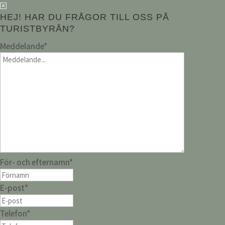
HEJ! HAR DU FRÅGOR TILL OSS PÅ
TURISTBYRÅN?
Meddelande
*
För- och efternamn
*
E-post
*
Telefon
*