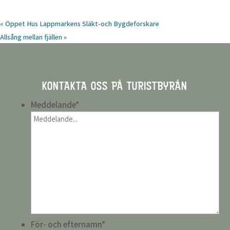
«
Öppet Hus Lappmarkens Släkt-och Bygdeforskare
Allsång mellan fjällen
»
KONTAKTA OSS PÅ TURISTBYRÅN
Meddelande
*
För- och efternamn
*