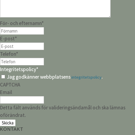
För- och efternamn
*
E-post
*
Telefon
*
Integritetspolicy
*
Jag godkänner webbplatsens
.
integritetspolicy
CAPTCHA
Email
Detta fält används för valideringsändamål och ska lämnas
oförändrat.
KONTAKT