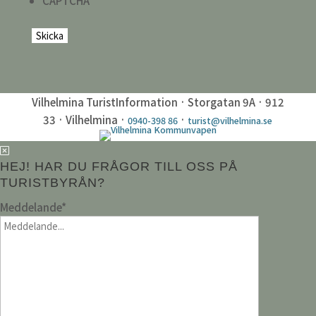
CAPTCHA
Vilhelmina TuristInformation · Storgatan 9A · 912
33 · Vilhelmina ·
·
0940-398 86
turist@vilhelmina.se
HEJ! HAR DU FRÅGOR TILL OSS PÅ
TURISTBYRÅN?
Meddelande
*