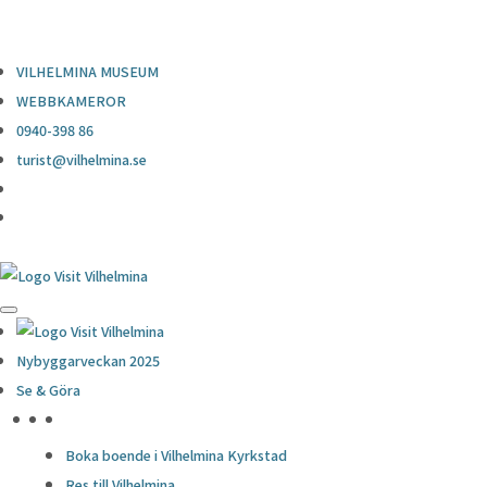
0940-398 86
turist@vilhelmina.se
VILHELMINA MUSEUM
WEBBKAMEROR
0940-398 86
turist@vilhelmina.se
Nybyggarveckan 2025
Se & Göra
HÖJDPUNKTER
Boka boende i Vilhelmina Kyrkstad
Res till Vilhelmina