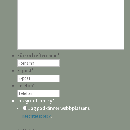
För- och efternamn
*
E-post
*
Telefon
*
Integritetspolicy
*
Jag godkänner webbplatsens
.
integritetspolicy