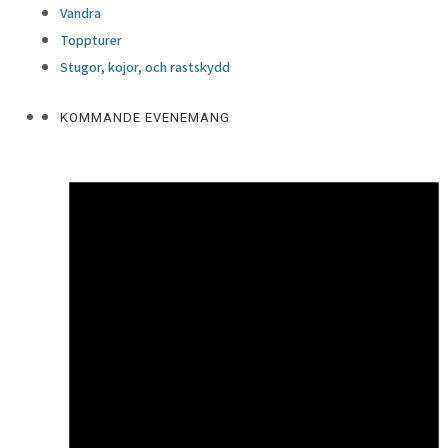
Vandra
Toppturer
Stugor, kojor, och rastskydd
KOMMANDE EVENEMANG