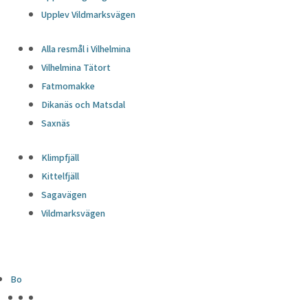
Upplev Vildmarksvägen
Alla resmål i Vilhelmina
Vilhelmina Tätort
Fatmomakke
Dikanäs och Matsdal
Saxnäs
Klimpfjäll
Kittelfjäll
Sagavägen
Vildmarksvägen
Bo
HÖJDPUNKTER