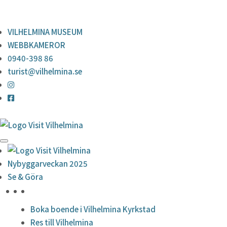
0940-398 86
turist@vilhelmina.se
VILHELMINA MUSEUM
WEBBKAMEROR
0940-398 86
turist@vilhelmina.se
Nybyggarveckan 2025
Se & Göra
HÖJDPUNKTER
Boka boende i Vilhelmina Kyrkstad
Res till Vilhelmina