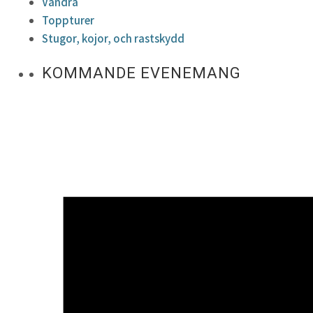
Vandra
Toppturer
Stugor, kojor, och rastskydd
KOMMANDE EVENEMANG