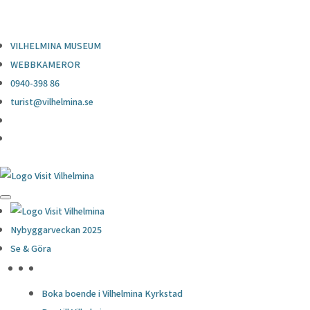
0940-398 86
turist@vilhelmina.se
VILHELMINA MUSEUM
WEBBKAMEROR
0940-398 86
turist@vilhelmina.se
Nybyggarveckan 2025
Se & Göra
HÖJDPUNKTER
Boka boende i Vilhelmina Kyrkstad