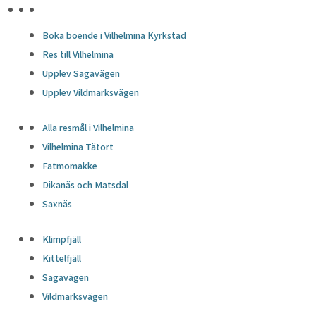
HÖJDPUNKTER
Boka boende i Vilhelmina Kyrkstad
Res till Vilhelmina
Upplev Sagavägen
Upplev Vildmarksvägen
Alla resmål i Vilhelmina
Vilhelmina Tätort
Fatmomakke
Dikanäs och Matsdal
Saxnäs
Klimpfjäll
Kittelfjäll
Sagavägen
Vildmarksvägen