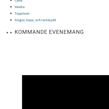
Cykla
Vandra
Toppturer
Stugor, kojor, och rastskydd
KOMMANDE EVENEMANG