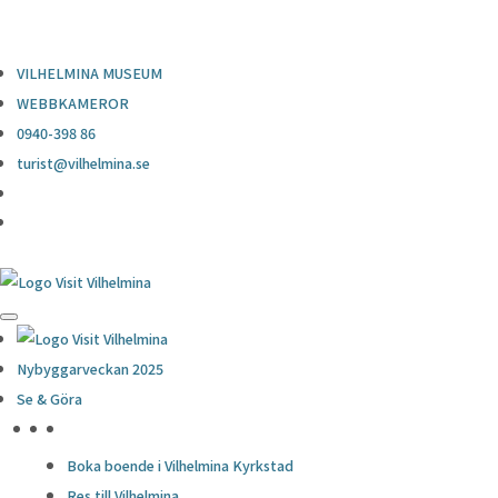
0940-398 86
turist@vilhelmina.se
VILHELMINA MUSEUM
WEBBKAMEROR
0940-398 86
turist@vilhelmina.se
Nybyggarveckan 2025
Se & Göra
HÖJDPUNKTER
Boka boende i Vilhelmina Kyrkstad
Res till Vilhelmina