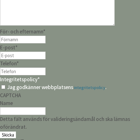
För- och efternamn
*
E-post
*
Telefon
*
Integritetspolicy
*
Jag godkänner webbplatsens
.
integritetspolicy
CAPTCHA
Name
Detta fält används för valideringsändamål och ska lämnas
oförändrat.