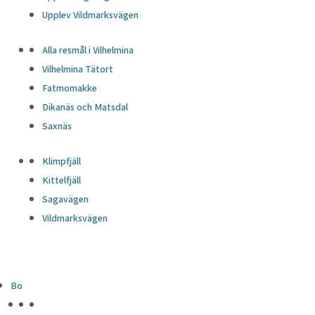
Upplev Vildmarksvägen
Alla resmål i Vilhelmina
Vilhelmina Tätort
Fatmomakke
Dikanäs och Matsdal
Saxnäs
Klimpfjäll
Kittelfjäll
Sagavägen
Vildmarksvägen
Bo
HÖJDPUNKTER