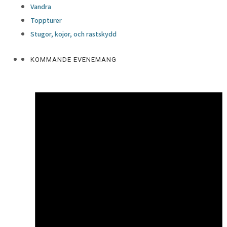
Vandra
Toppturer
Stugor, kojor, och rastskydd
KOMMANDE EVENEMANG