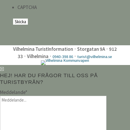
CAPTCHA
Vilhelmina TuristInformation · Storgatan 9A · 912
33 · Vilhelmina ·
·
0940-398 86
turist@vilhelmina.se
HEJ! HAR DU FRÅGOR TILL OSS PÅ
TURISTBYRÅN?
Meddelande
*