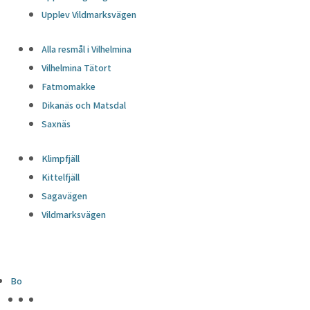
Upplev Vildmarksvägen
Alla resmål i Vilhelmina
Vilhelmina Tätort
Fatmomakke
Dikanäs och Matsdal
Saxnäs
Klimpfjäll
Kittelfjäll
Sagavägen
Vildmarksvägen
Bo
HÖJDPUNKTER