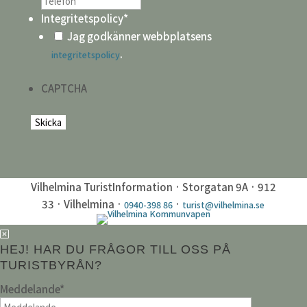
Integritetspolicy
*
Jag godkänner webbplatsens
.
integritetspolicy
CAPTCHA
Vilhelmina TuristInformation · Storgatan 9A · 912
33 · Vilhelmina ·
·
0940-398 86
turist@vilhelmina.se
HEJ! HAR DU FRÅGOR TILL OSS PÅ
TURISTBYRÅN?
Meddelande
*