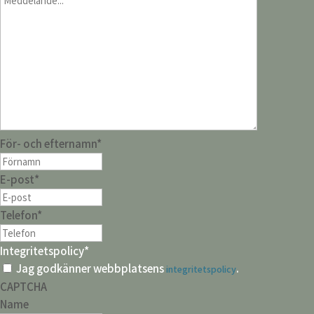
För- och efternamn
*
E-post
*
Telefon
*
Integritetspolicy
*
Jag godkänner webbplatsens
.
integritetspolicy
CAPTCHA
Name