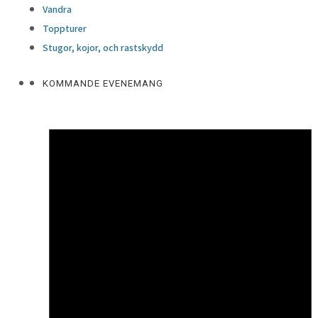
Vandra
Toppturer
Stugor, kojor, och rastskydd
KOMMANDE EVENEMANG