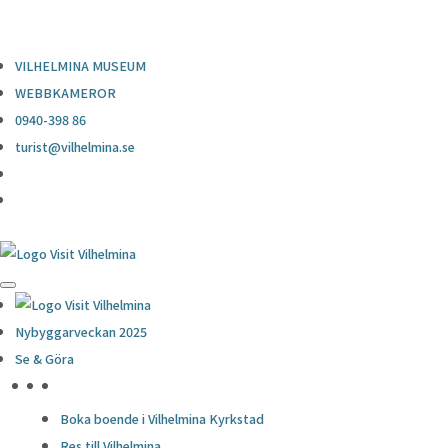
0940-398 86
turist@vilhelmina.se
VILHELMINA MUSEUM
WEBBKAMEROR
0940-398 86
turist@vilhelmina.se
Nybyggarveckan 2025
Se & Göra
HÖJDPUNKTER
Boka boende i Vilhelmina Kyrkstad
Res till Vilhelmina