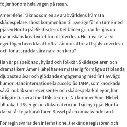
följer honom hela vägen på resan.
Amer Hlehel räknas som en av arabvärldens främsta
skådespelare. I höst kommer han till Sverige för en turné med
pjäsen Hoota på Riksteatern. Det blir en gripande pjäs om
människans kreativitet för att överleva. Hur mycket är vi
egentligen beredda att offra vår moral för att själva överleva
och för att rädda våra nära och kära?
Han är prisbelönad, hyllad och folkkär. Skådespelaren och
dramatikern Amer Hlehel har en mästerlig förmåga att blanda
djupaste allvar och glödande engagemang med fint avvägd
humor. Hans internationella succépjäs TAHA, som knockade
såväl publik som recensenter och skådespelarkollegor, har
tidigare turnerat med Riksteatern. Nu kommer Amer Hlehel
tillbaka till Sverige och Riksteatern med sin nya pjäs Hoota,
där vi får följa karaktären Bassel på en omvälvande färd.
För regin svarar den internationellt erkände regissören och