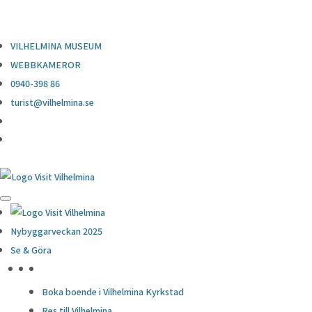
0940-398 86
turist@vilhelmina.se
VILHELMINA MUSEUM
WEBBKAMEROR
0940-398 86
turist@vilhelmina.se
Nybyggarveckan 2025
Se & Göra
HÖJDPUNKTER
Boka boende i Vilhelmina Kyrkstad
Res till Vilhelmina