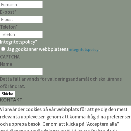
E-post
*
Telefon
*
Integritetspolicy
*
Jag godkänner webbplatsens
.
integritetspolicy
CAPTCHA
Name
Detta fält används för valideringsändamål och ska lämnas
oförändrat.
KONTAKT
Vi använder cookies på vår webbplats för att ge dig den mest
relevanta upplevelsen genom att komma ihåg dina preferenser
och upprepa besök. Genom att klicka på "Acceptera alla"