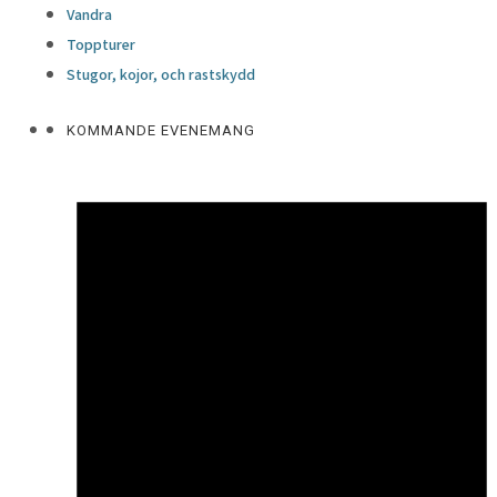
Vandra
Toppturer
Stugor, kojor, och rastskydd
KOMMANDE EVENEMANG