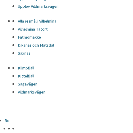
Upplev Vildmarksvägen
Alla resmål i Vilhelmina
Vilhelmina Tätort
Fatmomakke
Dikanäs och Matsdal
Saxnäs
Klimpfjäll
Kittelfjäll
Sagavägen
Vildmarksvägen
Bo
HÖJDPUNKTER