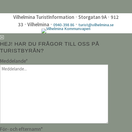
Vilhelmina TuristInformation · Storgatan 9A · 912
33 · Vilhelmina ·
·
0940-398 86
turist@vilhelmina.se
HEJ! HAR DU FRÅGOR TILL OSS PÅ
TURISTBYRÅN?
Meddelande
*
För- och efternamn
*