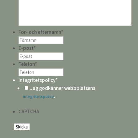
För- och efternamn
*
E-post
*
Telefon
*
Integritetspolicy
*
Jag godkänner webbplatsens
.
integritetspolicy
CAPTCHA