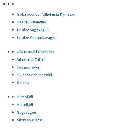
HÖJDPUNKTER
Boka boende i Vilhelmina Kyrkstad
Res till Vilhelmina
Upplev Sagavägen
Upplev Vildmarksvägen
Alla resmål i Vilhelmina
Vilhelmina Tätort
Fatmomakke
Dikanäs och Matsdal
Saxnäs
Klimpfjäll
Kittelfjäll
Sagavägen
Vildmarksvägen