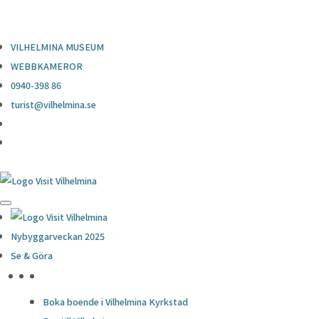
0940-398 86
turist@vilhelmina.se
VILHELMINA MUSEUM
WEBBKAMEROR
0940-398 86
turist@vilhelmina.se
Nybyggarveckan 2025
Se & Göra
HÖJDPUNKTER
Boka boende i Vilhelmina Kyrkstad