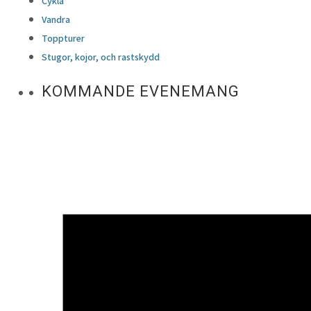
Cykla
Vandra
Toppturer
Stugor, kojor, och rastskydd
KOMMANDE EVENEMANG