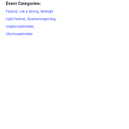
Event Categories:
,
,
Festival
Lek & tävling
Midnight
,
,
Light Festival
Musikarrangemang
,
Ungdomsaktiviteter
Utomhusaktiviteter