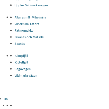
Upplev Vildmarksvägen
Alla resmål i Vilhelmina
Vilhelmina Tätort
Fatmomakke
Dikanäs och Matsdal
Saxnäs
Klimpfjäll
Kittelfjäll
Sagavägen
Vildmarksvägen
Bo
HÖJDPUNKTER