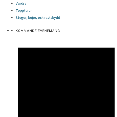
Vandra
Toppturer
Stugor, kojor, och rastskydd
KOMMANDE EVENEMANG