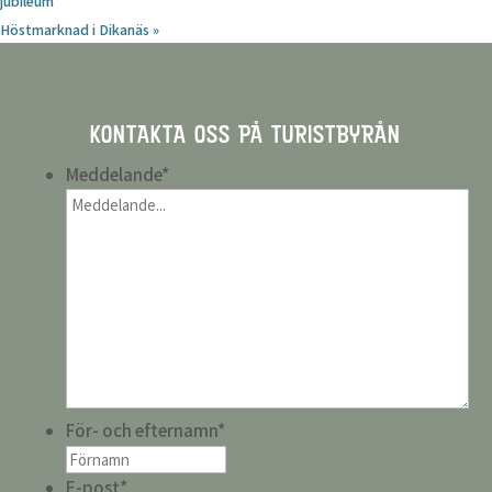
jubileum
Höstmarknad i Dikanäs
»
KONTAKTA OSS PÅ TURISTBYRÅN
Meddelande
*
För- och efternamn
*
E-post
*