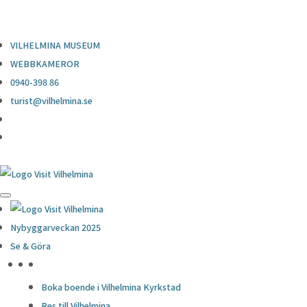
0940-398 86
turist@vilhelmina.se
VILHELMINA MUSEUM
WEBBKAMEROR
0940-398 86
turist@vilhelmina.se
Nybyggarveckan 2025
Se & Göra
HÖJDPUNKTER
Boka boende i Vilhelmina Kyrkstad
Res till Vilhelmina