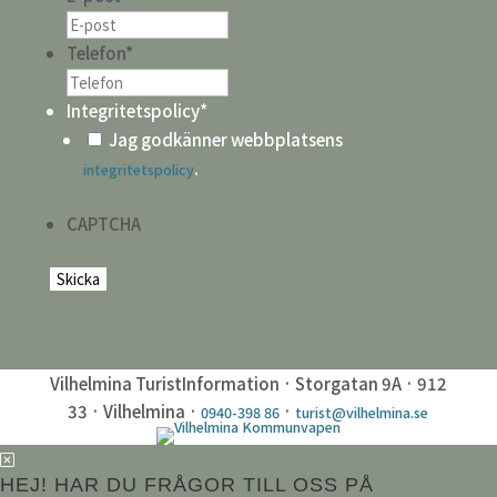
Telefon
*
Integritetspolicy
*
Jag godkänner webbplatsens
.
integritetspolicy
CAPTCHA
Vilhelmina TuristInformation · Storgatan 9A · 912
33 · Vilhelmina ·
·
0940-398 86
turist@vilhelmina.se
HEJ! HAR DU FRÅGOR TILL OSS PÅ