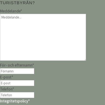
TURISTBYRÅN?
Meddelande
*
För- och efternamn
*
E-post
*
Telefon
*
Integritetspolicy
*