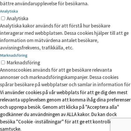
bättre användarupplevelse för besökarna.
Analytiska
Analytiska
Analytiska kakor används för att förstå hur besökare
interagerar med webbplatsen. Dessa cookies hjälper till att ge
information om mätvärdena antalet besökare,
avvisningsfrekvens, trafikkälla, etc.
Marknadsföring
Marknadsföring
Annonscookies används för att ge besökare relevanta
annonser och marknadsföringskampanjer. Dessa cookies
spårar besökare på webbplatser och samlar in information för
att tillhandahålla anpassade annonser.
Vi använder cookies på vår webbplats för att ge dig den mest
Okategoriserade
relevanta upplevelsen genom att komma ihåg dina preferenser
Okategoriserade
och upprepa besök. Genom att klicka på "Acceptera alla"
Andra okategoriserade kakor är de som analyseras och som
godkänner du användningen av ALLA kakor. Du kan dock
ännu inte har klassificerats i en kategori.
besöka "Cookie -inställningar" för att ge ett kontrollerat
samtycke.
SPARA OCH ACCEPTERA