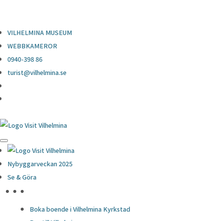
0940-398 86
turist@vilhelmina.se
VILHELMINA MUSEUM
WEBBKAMEROR
0940-398 86
turist@vilhelmina.se
Nybyggarveckan 2025
Se & Göra
HÖJDPUNKTER
Boka boende i Vilhelmina Kyrkstad