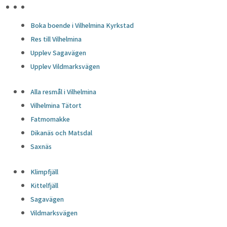
HÖJDPUNKTER
Boka boende i Vilhelmina Kyrkstad
Res till Vilhelmina
Upplev Sagavägen
Upplev Vildmarksvägen
Alla resmål i Vilhelmina
Vilhelmina Tätort
Fatmomakke
Dikanäs och Matsdal
Saxnäs
Klimpfjäll
Kittelfjäll
Sagavägen
Vildmarksvägen