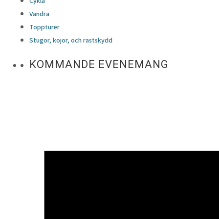
Cykla
Vandra
Toppturer
Stugor, kojor, och rastskydd
KOMMANDE EVENEMANG