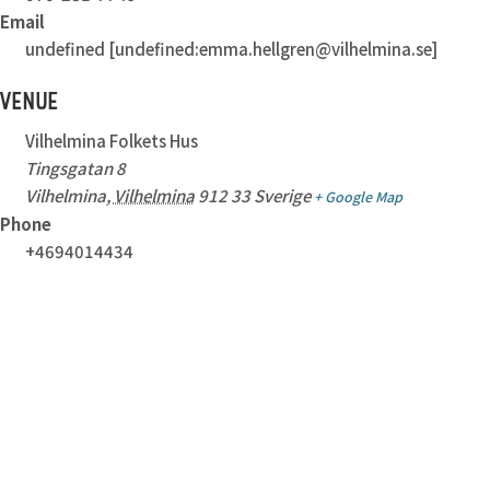
Email
undefined [undefined:emma.hellgren@vilhelmina.se]
VENUE
Vilhelmina Folkets Hus
Tingsgatan 8
Vilhelmina
,
Vilhelmina
912 33
Sverige
+ Google Map
Phone
+4694014434