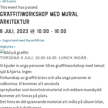
« All Events
This event has passed.
GRAFFITIWORKSHOP MED MURAL
ARKITEKTUR
6 JULI, 2023 @ 10:00
-
16:00
«
Sagostund med RacerRåttan
Vägkyrka
»
TORSDAG 6 JULI, 10.00-16.00. LUNCH INGÅR.
Vi bjuder in unga personer till en graffitiworkshop med temat
själ & hjärta. Ingen
förkunskap av graffiti krävs och alla unga personer är
välkomna. Vi kommer att använda
sprayburkar som konstnärsmaterial och enklare munskydd
kommer att finnas på plats.
Det finns en del spännande material att måla på såsom bilar,
väggar och kabeltunnor.