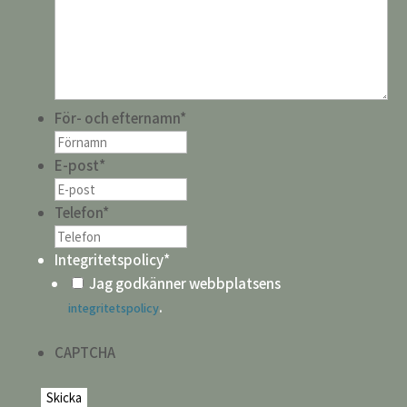
För- och efternamn
*
E-post
*
Telefon
*
Integritetspolicy
*
Jag godkänner webbplatsens
.
integritetspolicy
CAPTCHA