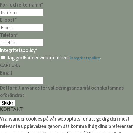
För- och efternamn
*
E-post
*
Telefon
*
Integritetspolicy
*
Jag godkänner webbplatsens
.
integritetspolicy
CAPTCHA
Email
Detta fält används för valideringsändamål och ska lämnas
oförändrat.
KONTAKT
Vi använder cookies på vår webbplats för att ge dig den mest
relevanta upplevelsen genom att komma ihåg dina preferenser