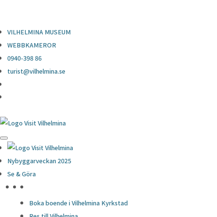
0940-398 86
turist@vilhelmina.se
VILHELMINA MUSEUM
WEBBKAMEROR
0940-398 86
turist@vilhelmina.se
Nybyggarveckan 2025
Se & Göra
HÖJDPUNKTER
Boka boende i Vilhelmina Kyrkstad
Res till Vilhelmina