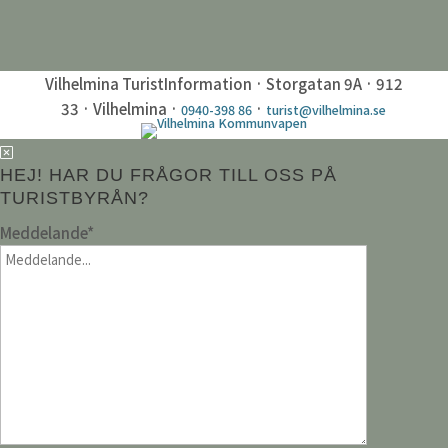
Vilhelmina TuristInformation · Storgatan 9A · 912
33 · Vilhelmina ·
·
0940-398 86
turist@vilhelmina.se
HEJ! HAR DU FRÅGOR TILL OSS PÅ
TURISTBYRÅN?
Meddelande
*