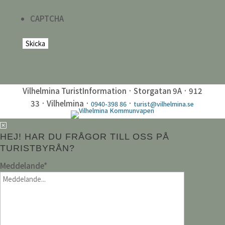
CAPTCHA
Vilhelmina TuristInformation · Storgatan 9A · 912
33 · Vilhelmina ·
·
0940-398 86
turist@vilhelmina.se
HEJ! HAR DU FRÅGOR TILL OSS PÅ
TURISTBYRÅN?
Meddelande
*