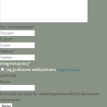
För- och efternamn
*
E-post
*
Telefon
*
Integritetspolicy
*
Jag godkänner webbplatsens
.
integritetspolicy
CAPTCHA
Name
Detta fält används för valideringsändamål och ska lämnas
oförändrat.