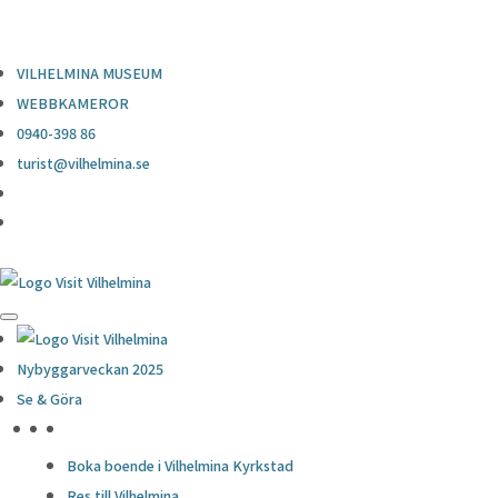
0940-398 86
turist@vilhelmina.se
VILHELMINA MUSEUM
WEBBKAMEROR
0940-398 86
turist@vilhelmina.se
Nybyggarveckan 2025
Se & Göra
HÖJDPUNKTER
Boka boende i Vilhelmina Kyrkstad
Res till Vilhelmina