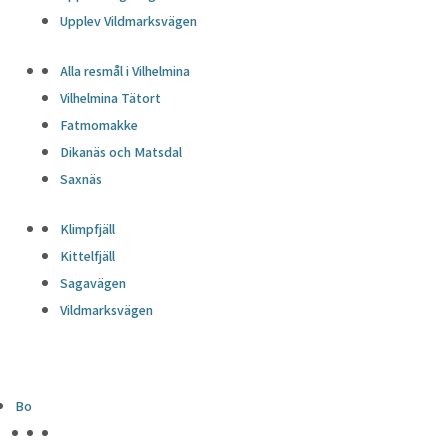
Upplev Vildmarksvägen
Alla resmål i Vilhelmina
Vilhelmina Tätort
Fatmomakke
Dikanäs och Matsdal
Saxnäs
Klimpfjäll
Kittelfjäll
Sagavägen
Vildmarksvägen
Bo
HÖJDPUNKTER