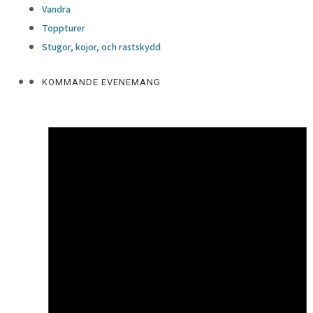
Vandra
Toppturer
Stugor, kojor, och rastskydd
KOMMANDE EVENEMANG