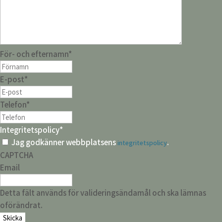
För- och efternamn
*
E-post
*
Telefon
*
Integritetspolicy
*
Jag godkänner webbplatsens
.
integritetspolicy
CAPTCHA
Email
Detta fält används för valideringsändamål och ska lämnas
oförändrat.