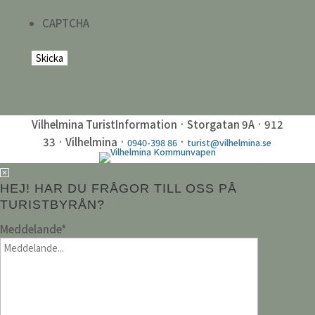
CAPTCHA
Vilhelmina TuristInformation · Storgatan 9A · 912
33 · Vilhelmina ·
·
0940-398 86
turist@vilhelmina.se
HEJ! HAR DU FRÅGOR TILL OSS PÅ
TURISTBYRÅN?
Meddelande
*