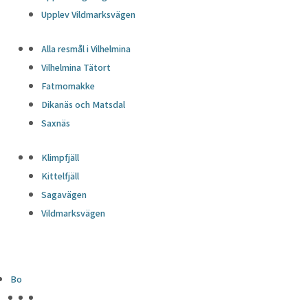
Upplev Vildmarksvägen
Alla resmål i Vilhelmina
Vilhelmina Tätort
Fatmomakke
Dikanäs och Matsdal
Saxnäs
Klimpfjäll
Kittelfjäll
Sagavägen
Vildmarksvägen
Bo
HÖJDPUNKTER