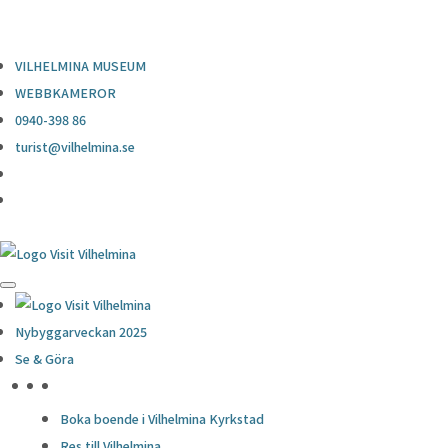
0940-398 86
turist@vilhelmina.se
VILHELMINA MUSEUM
WEBBKAMEROR
0940-398 86
turist@vilhelmina.se
Nybyggarveckan 2025
Se & Göra
HÖJDPUNKTER
Boka boende i Vilhelmina Kyrkstad
Res till Vilhelmina