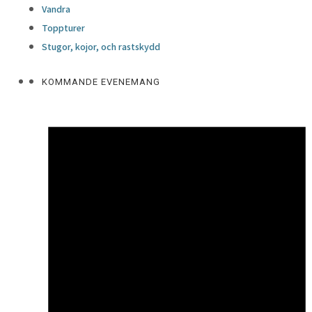
Vandra
Toppturer
Stugor, kojor, och rastskydd
KOMMANDE EVENEMANG