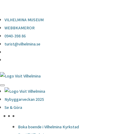
0940-398 86
turist@vilhelmina.se
VILHELMINA MUSEUM
WEBBKAMEROR
0940-398 86
turist@vilhelmina.se
Nybyggarveckan 2025
Se & Göra
HÖJDPUNKTER
Boka boende i Vilhelmina Kyrkstad