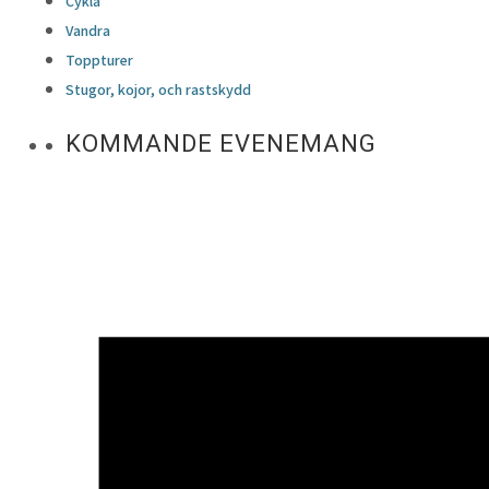
Cykla
Vandra
Toppturer
Stugor, kojor, och rastskydd
KOMMANDE EVENEMANG