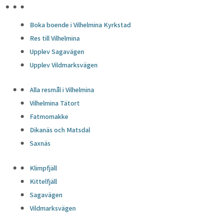
HÖJDPUNKTER
Boka boende i Vilhelmina Kyrkstad
Res till Vilhelmina
Upplev Sagavägen
Upplev Vildmarksvägen
Alla resmål i Vilhelmina
Vilhelmina Tätort
Fatmomakke
Dikanäs och Matsdal
Saxnäs
Klimpfjäll
Kittelfjäll
Sagavägen
Vildmarksvägen