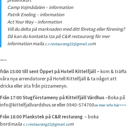
Camp Vojmådalen – information
Patrik Eneling – information
Act Your Way – information
Vill du delta på marknaden med ditt företag eller förening?
Då kan du kontakta Iza på C&R restaurang för mer
information maila
m
c.r.restaurang22@gmail.co
—–
från 15:00 till sent Öppet på Hotell Kittelfjäll –
kom & träffa
våra nya arrendatorer på Hotell Kittelfjäll & ta något att
dricka eller äta från pizzamenyn.
Från 17:00 Stugförstameny på Kittelfjäll Värdhus –
Boka på
info@kittelfjallvardshus.se eller 0940-574700
se mer info här>>>
Från 18:00 Plankstek på C&R resturang
– boka
bord
maila
m
c.r.restaurang22@gmail.co