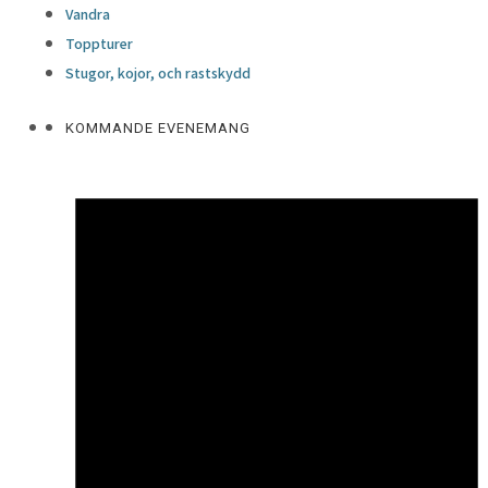
Vandra
Toppturer
Stugor, kojor, och rastskydd
KOMMANDE EVENEMANG