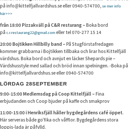
på info@kittelfjallvardshus.se eller 0940-574700,
se mer info
här>>>
från 18:00 Pizzakväll på C&R resturang –
Boka bord
på
eller tel 070-277 15 14
c.r.restaurang22@gmail.com
20:00 Bojtikken Hillbilly band –
På Stugförstafredagen
kommer grabbarna i Bojtikken tillbaka och lirar hos Kittelfjäll
värdshus. Boka bord och avnjut en läcker Shepards pie –
Värdshusstyle med sallad och bröd innan spelningen. -Boka på
info@kittelfjallvardshus.se eller 0940-574700
LÖRDAG 28SEPTEMBER
9:00-15:00 Medlemsdag på Coop Kittelfjäll –
Fina
erbjudanden och Coop bjuder på kaffe och smakprov
11:00-15:00 i Henriksfjäll håller bygdegårdens café öppet
.
Här serveras både go’fika och våfflor. Bygdegårdens stora
loppis-lada är påfylld.