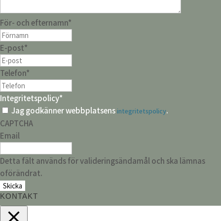
För- och efternamn
*
E-post
*
Telefon
*
Integritetspolicy
*
Jag godkänner webbplatsens
.
integritetspolicy
CAPTCHA
Email
Detta fält används för valideringsändamål och ska lämnas
oförändrat.
KONTAKT