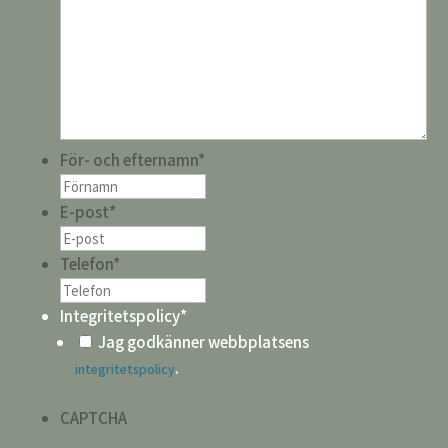
För- och efternamn
*
E-post
*
Telefon
*
Integritetspolicy
*
Jag godkänner webbplatsens
.
integritetspolicy
CAPTCHA