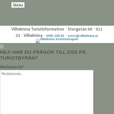
Vilhelmina TuristInformation · Storgatan 9A · 912
33 · Vilhelmina ·
·
0940-398 86
turist@vilhelmina.se
HEJ! HAR DU FRÅGOR TILL OSS PÅ
TURISTBYRÅN?
Meddelande
*