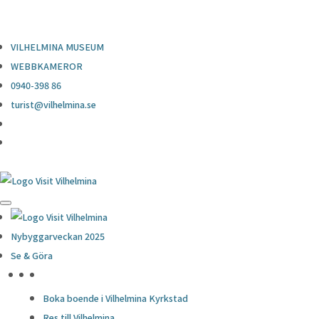
0940-398 86
turist@vilhelmina.se
VILHELMINA MUSEUM
WEBBKAMEROR
0940-398 86
turist@vilhelmina.se
Nybyggarveckan 2025
Se & Göra
HÖJDPUNKTER
Boka boende i Vilhelmina Kyrkstad
Res till Vilhelmina