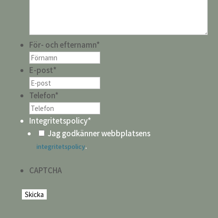
För- och efternamn
*
E-post
*
Telefon
*
Integritetspolicy
*
Jag godkänner webbplatsens
.
integritetspolicy
CAPTCHA