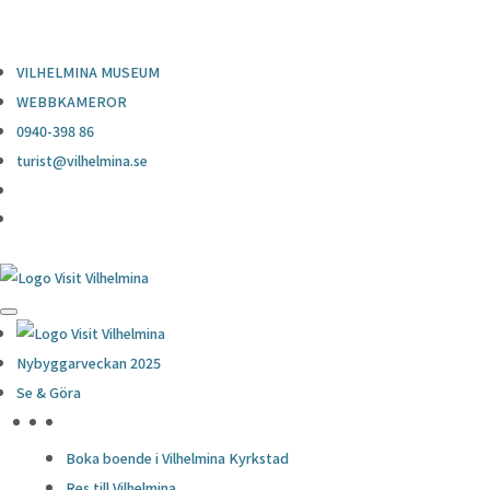
0940-398 86
turist@vilhelmina.se
VILHELMINA MUSEUM
WEBBKAMEROR
0940-398 86
turist@vilhelmina.se
Nybyggarveckan 2025
Se & Göra
HÖJDPUNKTER
Boka boende i Vilhelmina Kyrkstad
Res till Vilhelmina