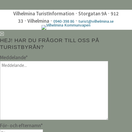
Vilhelmina TuristInformation · Storgatan 9A · 912
33 · Vilhelmina ·
·
0940-398 86
turist@vilhelmina.se
HEJ! HAR DU FRÅGOR TILL OSS PÅ
TURISTBYRÅN?
Meddelande
*
För- och efternamn
*