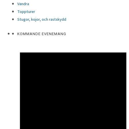
Vandra
Toppturer
Stugor, kojor, och rastskydd
KOMMANDE EVENEMANG