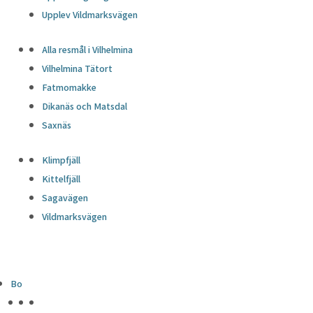
Upplev Vildmarksvägen
Alla resmål i Vilhelmina
Vilhelmina Tätort
Fatmomakke
Dikanäs och Matsdal
Saxnäs
Klimpfjäll
Kittelfjäll
Sagavägen
Vildmarksvägen
Bo
HÖJDPUNKTER