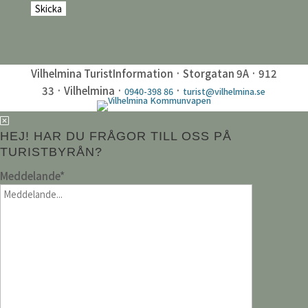
Vilhelmina TuristInformation · Storgatan 9A · 912
33 · Vilhelmina ·
·
0940-398 86
turist@vilhelmina.se
HEJ! HAR DU FRÅGOR TILL OSS PÅ
TURISTBYRÅN?
Meddelande
*