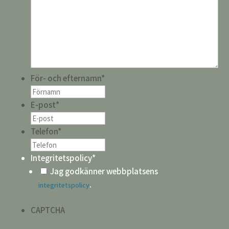
För- och efternamn
*
E-post
*
Telefon
*
Integritetspolicy
*
Jag godkänner webbplatsens
.
integritetspolicy
CAPTCHA