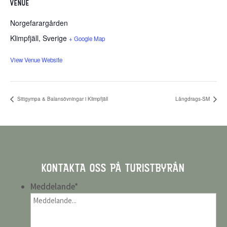
VENUE
Norgefarargården
Klimpfjäll
,
Sverige
+ Google Map
View Venue Website
Sittgympa & Balansövningar i Klimpfjäll
Långdrags-SM
KONTAKTA OSS PÅ TURISTBYRÅN
Meddelande
*