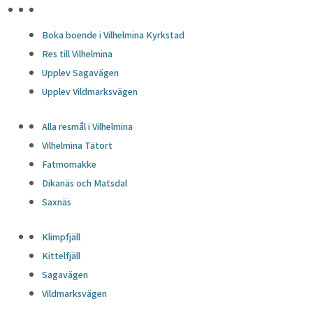
HÖJDPUNKTER
Boka boende i Vilhelmina Kyrkstad
Res till Vilhelmina
Upplev Sagavägen
Upplev Vildmarksvägen
Alla resmål i Vilhelmina
Vilhelmina Tätort
Fatmomakke
Dikanäs och Matsdal
Saxnäs
Klimpfjäll
Kittelfjäll
Sagavägen
Vildmarksvägen