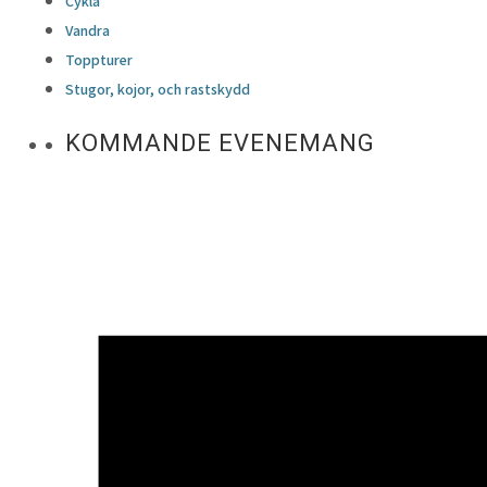
Cykla
Vandra
Toppturer
Stugor, kojor, och rastskydd
KOMMANDE EVENEMANG