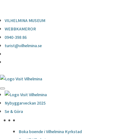
0940-398 86
turist@vilhelmina.se
VILHELMINA MUSEUM
WEBBKAMEROR
0940-398 86
turist@vilhelmina.se
Nybyggarveckan 2025
Se & Göra
HÖJDPUNKTER
Boka boende i Vilhelmina Kyrkstad