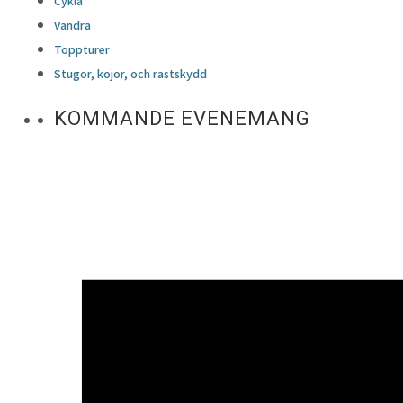
Cykla
Vandra
Toppturer
Stugor, kojor, och rastskydd
KOMMANDE EVENEMANG