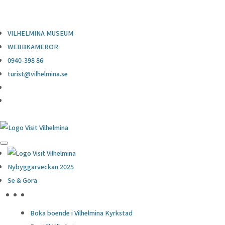
0940-398 86
turist@vilhelmina.se
VILHELMINA MUSEUM
WEBBKAMEROR
0940-398 86
turist@vilhelmina.se
Nybyggarveckan 2025
Se & Göra
HÖJDPUNKTER
Boka boende i Vilhelmina Kyrkstad