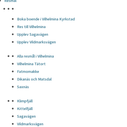
Resmål
HÖJDPUNKTER
Boka boende i Vilhelmina Kyrkstad
Res till Vilhelmina
Upplev Sagavägen
Upplev Vildmarksvägen
Alla resmål i Vilhelmina
Vilhelmina Tätort
Fatmomakke
Dikanäs och Matsdal
Saxnäs
Klimpfjäll
Kittelfjäll
Sagavägen
Vildmarksvägen