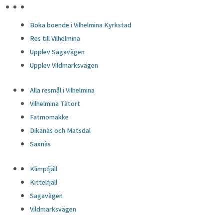
HÖJDPUNKTER
Boka boende i Vilhelmina Kyrkstad
Res till Vilhelmina
Upplev Sagavägen
Upplev Vildmarksvägen
Alla resmål i Vilhelmina
Vilhelmina Tätort
Fatmomakke
Dikanäs och Matsdal
Saxnäs
Klimpfjäll
Kittelfjäll
Sagavägen
Vildmarksvägen