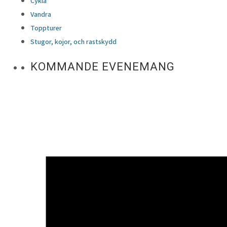
Cykla
Vandra
Toppturer
Stugor, kojor, och rastskydd
KOMMANDE EVENEMANG