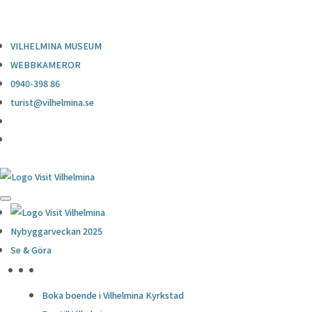
0940-398 86
turist@vilhelmina.se
VILHELMINA MUSEUM
WEBBKAMEROR
0940-398 86
turist@vilhelmina.se
Nybyggarveckan 2025
Se & Göra
HÖJDPUNKTER
Boka boende i Vilhelmina Kyrkstad