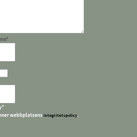
amn
*
y
*
nner webbplatsens
.
integritetspolicy