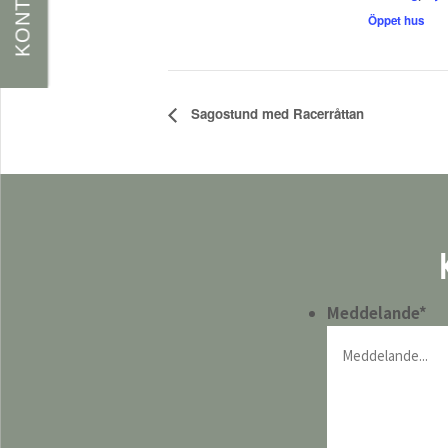
KONTAKT
Öppet hus
Sagostund med Racerråttan
Meddelande
*