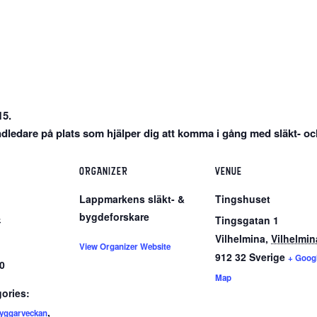
15.
dledare på plats som hjälper dig att komma i gång med släkt- o
ORGANIZER
VENUE
Lappmarkens släkt- &
Tingshuset
bygdeforskare
4
Tingsgatan 1
Vilhelmina
,
Vilhelmin
View Organizer Website
912 32
Sverige
+ Goog
00
Map
ories:
,
yggarveckan