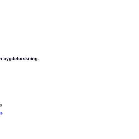
ch bygdeforskning.
a
le