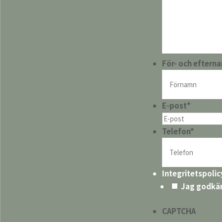
För- och eftern
E-post
*
Telefon
*
Integritetspolic
Jag godkä
CAPTCHA