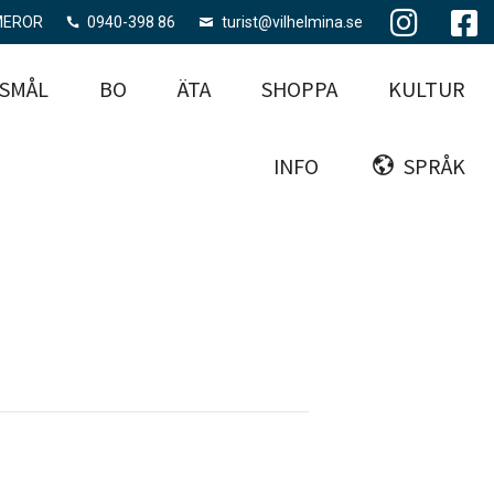
MEROR
0940-398 86
turist@vilhelmina.se
SMÅL
BO
ÄTA
SHOPPA
KULTUR
INFO
SPRÅK