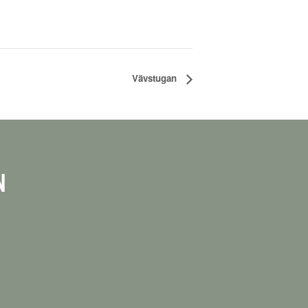
Vävstugan
N