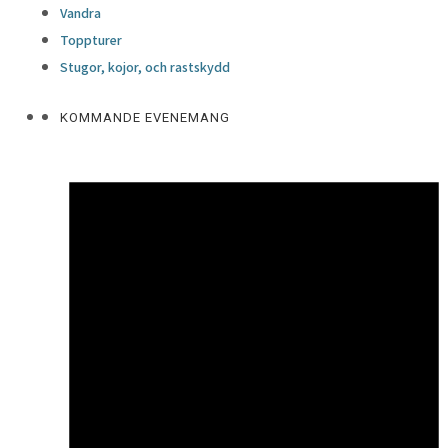
Vandra
Toppturer
Stugor, kojor, och rastskydd
KOMMANDE EVENEMANG