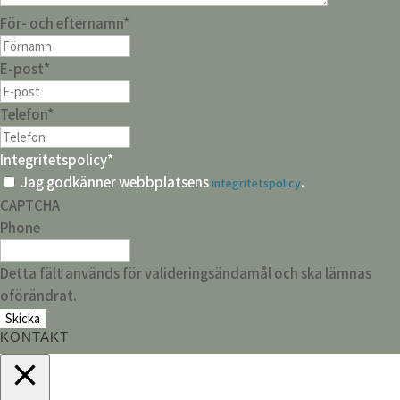
För- och efternamn
*
E-post
*
Telefon
*
Integritetspolicy
*
Jag godkänner webbplatsens
.
integritetspolicy
CAPTCHA
Phone
Detta fält används för valideringsändamål och ska lämnas
oförändrat.
KONTAKT