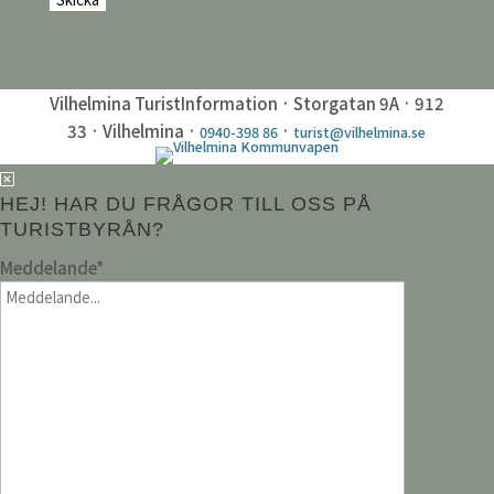
Vilhelmina TuristInformation · Storgatan 9A · 912
33 · Vilhelmina ·
·
0940-398 86
turist@vilhelmina.se
HEJ! HAR DU FRÅGOR TILL OSS PÅ
TURISTBYRÅN?
Meddelande
*