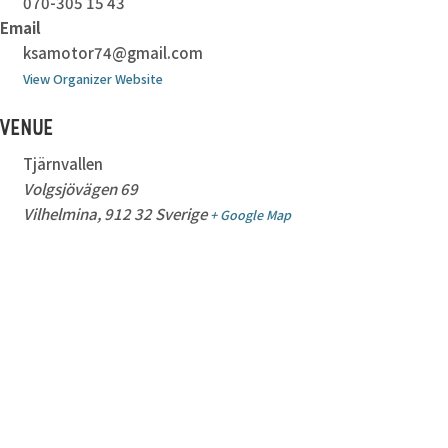
070-305 15 43
Email
ksamotor74@gmail.com
View Organizer Website
VENUE
Tjärnvallen
Volgsjövägen 69
Vilhelmina
,
912 32
Sverige
+ Google Map