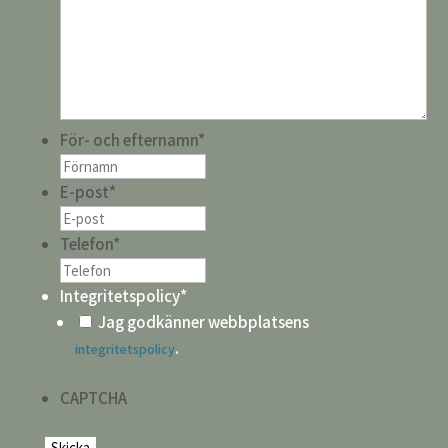
För- och efternamn
*
E-post
*
Telefon
*
Integritetspolicy
*
Jag godkänner webbplatsens
.
integritetspolicy
CAPTCHA