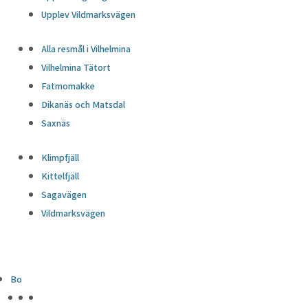
Upplev Vildmarksvägen
Alla resmål i Vilhelmina
Vilhelmina Tätort
Fatmomakke
Dikanäs och Matsdal
Saxnäs
Klimpfjäll
Kittelfjäll
Sagavägen
Vildmarksvägen
Bo
HÖJDPUNKTER