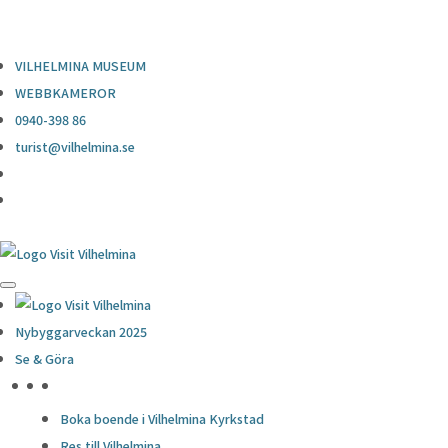
0940-398 86
turist@vilhelmina.se
VILHELMINA MUSEUM
WEBBKAMEROR
0940-398 86
turist@vilhelmina.se
Nybyggarveckan 2025
Se & Göra
HÖJDPUNKTER
Boka boende i Vilhelmina Kyrkstad
Res till Vilhelmina