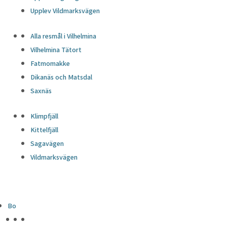
Upplev Vildmarksvägen
Alla resmål i Vilhelmina
Vilhelmina Tätort
Fatmomakke
Dikanäs och Matsdal
Saxnäs
Klimpfjäll
Kittelfjäll
Sagavägen
Vildmarksvägen
Bo
HÖJDPUNKTER