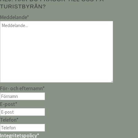
TURISTBYRÅN?
Meddelande
*
För- och efternamn
*
E-post
*
Telefon
*
Integritetspolicy
*