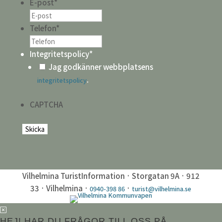
E-post
*
Telefon
*
Integritetspolicy
*
Jag godkänner webbplatsens
.
integritetspolicy
CAPTCHA
Vilhelmina TuristInformation · Storgatan 9A · 912
33 · Vilhelmina ·
·
0940-398 86
turist@vilhelmina.se
HEJ! HAR DU FRÅGOR TILL OSS PÅ