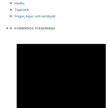
Vandra
Toppturer
Stugor, kojor, och rastskydd
KOMMANDE EVENEMANG