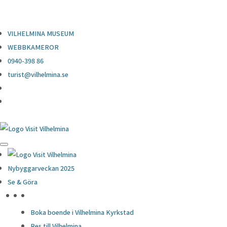
0940-398 86
turist@vilhelmina.se
VILHELMINA MUSEUM
WEBBKAMEROR
0940-398 86
turist@vilhelmina.se
Nybyggarveckan 2025
Se & Göra
HÖJDPUNKTER
Boka boende i Vilhelmina Kyrkstad
Res till Vilhelmina