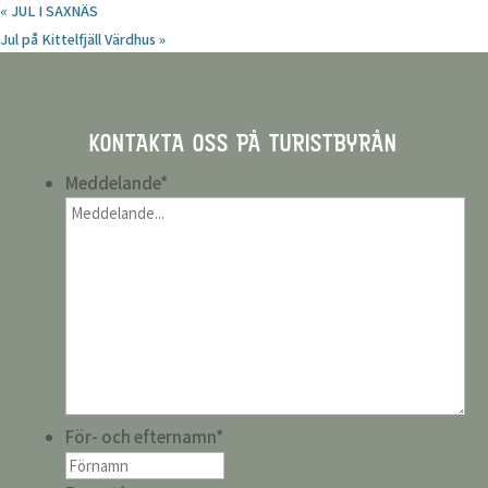
«
JUL I SAXNÄS
Jul på Kittelfjäll Värdhus
»
KONTAKTA OSS PÅ TURISTBYRÅN
Meddelande
*
För- och efternamn
*