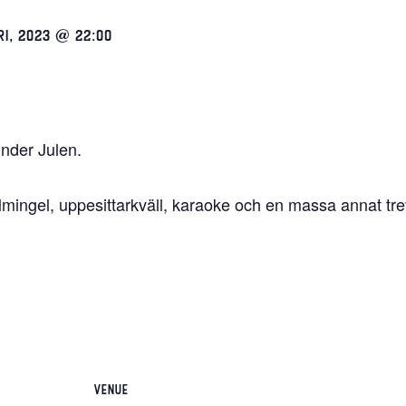
RI, 2023 @ 22:00
under Julen.
ngel, uppesittarkväll, karaoke och en massa annat trev
VENUE