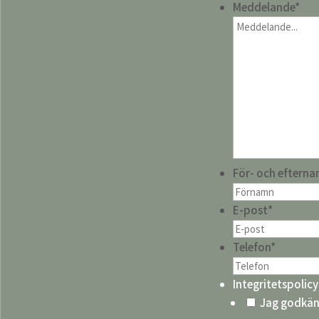
Meddelande
*
För- och eftern
E-post
*
Telefon
*
Integritetspolicy
Jag godkän