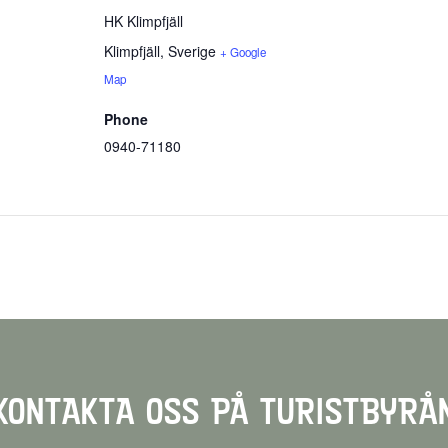
HK Klimpfjäll
Klimpfjäll
,
Sverige
+ Google
Map
Phone
0940-71180
KONTAKTA OSS PÅ TURISTBYRÅ