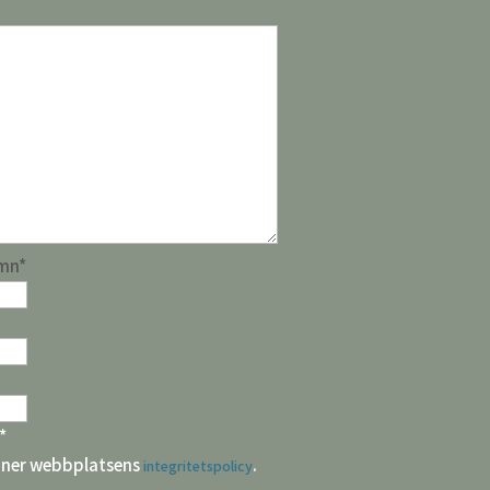
amn
*
*
ner webbplatsens
.
integritetspolicy