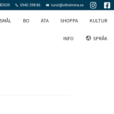
MEROR
0940-398 86
turist@vilhelmina.se
SMÅL
BO
ÄTA
SHOPPA
KULTUR
INFO
SPRÅK