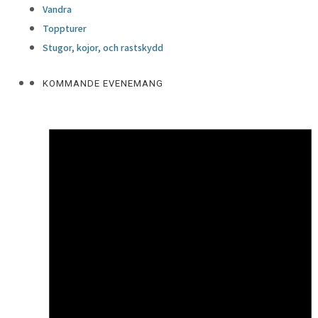
Vandra
Toppturer
Stugor, kojor, och rastskydd
KOMMANDE EVENEMANG