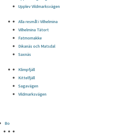
Upplev Vildmarksvägen
Alla resmål i Vilhelmina
Vilhelmina Tätort
Fatmomakke
Dikanäs och Matsdal
Saxnäs
Klimpfjäll
Kittelfjäll
Sagavägen
Vildmarksvägen
Bo
HÖJDPUNKTER