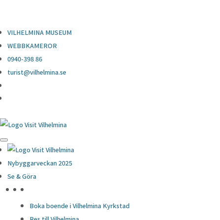
0940-398 86
turist@vilhelmina.se
VILHELMINA MUSEUM
WEBBKAMEROR
0940-398 86
turist@vilhelmina.se
Nybyggarveckan 2025
Se & Göra
HÖJDPUNKTER
Boka boende i Vilhelmina Kyrkstad
Res till Vilhelmina