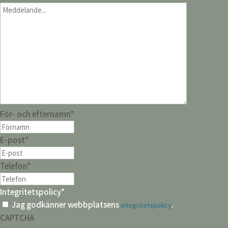
För- och efternamn
*
E-post
*
Telefon
*
Integritetspolicy
*
Jag godkänner webbplatsens
.
integritetspolicy
CAPTCHA