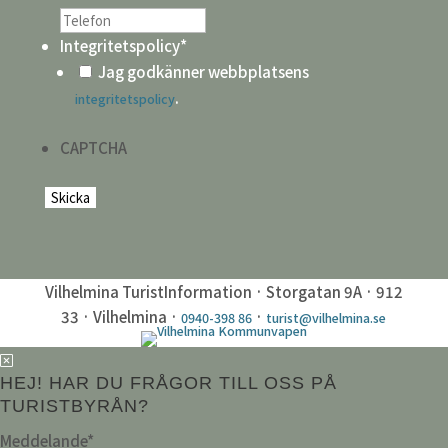
Integritetspolicy
*
Jag godkänner webbplatsens
.
integritetspolicy
CAPTCHA
Vilhelmina TuristInformation · Storgatan 9A · 912
33 · Vilhelmina ·
·
0940-398 86
turist@vilhelmina.se
HEJ! HAR DU FRÅGOR TILL OSS PÅ
TURISTBYRÅN?
Meddelande
*