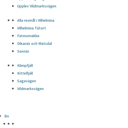
Upplev Vildmarksvägen
Alla resmål i Vilhelmina
Vilhelmina Tätort
Fatmomakke
Dikanäs och Matsdal
Saxnäs
Klimpfjäll
Kittelfjäll
Sagavägen
Vildmarksvägen
Bo
HÖJDPUNKTER