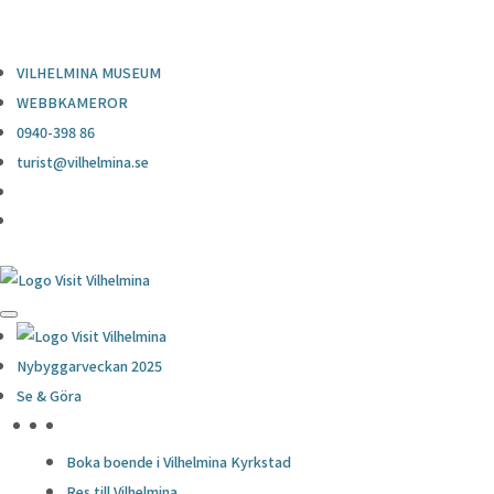
0940-398 86
turist@vilhelmina.se
VILHELMINA MUSEUM
WEBBKAMEROR
0940-398 86
turist@vilhelmina.se
Nybyggarveckan 2025
Se & Göra
HÖJDPUNKTER
Boka boende i Vilhelmina Kyrkstad
Res till Vilhelmina