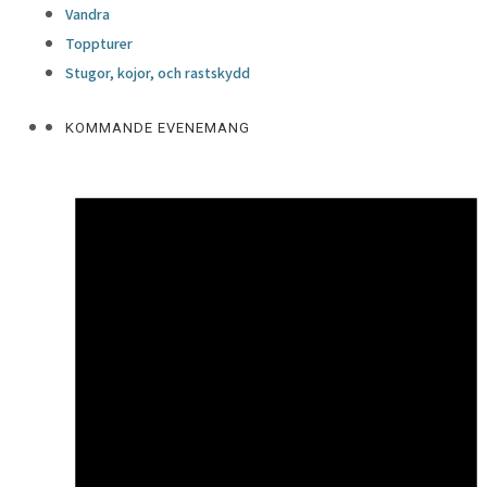
Vandra
Toppturer
Stugor, kojor, och rastskydd
KOMMANDE EVENEMANG