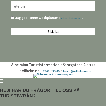
Telefon
*
Integritetspolicy
*
Jag godkänner webbplatsens
.
integritetspolicy
CAPTCHA
Vilhelmina TuristInformation · Storgatan 9A · 912
33 · Vilhelmina ·
·
0940-398 86
turist@vilhelmina.se
HEJ! HAR DU FRÅGOR TILL OSS PÅ
TURISTBYRÅN?