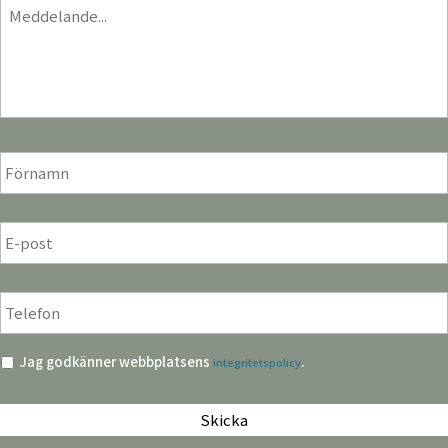
Meddelande
*
För-
och
efternamn
*
E-
post
*
Telefon
*
Integritetspolicy
*
Jag godkänner webbplatsens
.
integritetspolicy
CAPTCHA