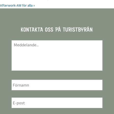
Afterwork-AW för alla
»
KONTAKTA OSS PÅ TURISTBYRÅN
Meddelande
*
För-
och
efternamn
*
E-
post
*