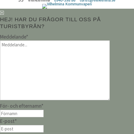
HEJ! HAR DU FRÅGOR TILL OSS PÅ
TURISTBYRÅN?
Meddelande
*
För- och efternamn
*
E-post
*