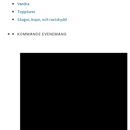
Vandra
Toppturer
Stugor, kojor, och rastskydd
KOMMANDE EVENEMANG