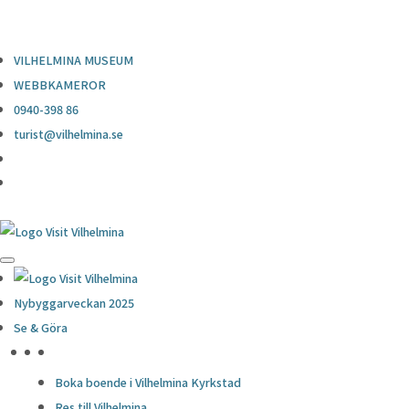
0940-398 86
turist@vilhelmina.se
VILHELMINA MUSEUM
WEBBKAMEROR
0940-398 86
turist@vilhelmina.se
Nybyggarveckan 2025
Se & Göra
HÖJDPUNKTER
Boka boende i Vilhelmina Kyrkstad
Res till Vilhelmina