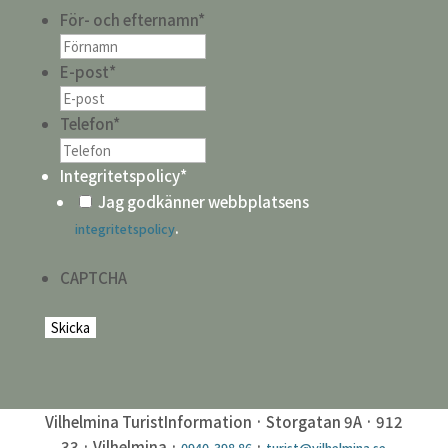
För- och efternamn
*
E-post
*
Telefon
*
Integritetspolicy
*
Jag godkänner webbplatsens
.
integritetspolicy
CAPTCHA
Vilhelmina TuristInformation · Storgatan 9A · 912
33 · Vilhelmina ·
·
0940-398 86
turist@vilhelmina.se