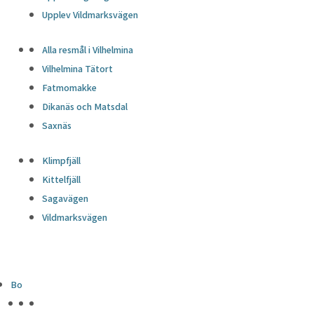
Upplev Vildmarksvägen
Alla resmål i Vilhelmina
Vilhelmina Tätort
Fatmomakke
Dikanäs och Matsdal
Saxnäs
Klimpfjäll
Kittelfjäll
Sagavägen
Vildmarksvägen
Bo
HÖJDPUNKTER