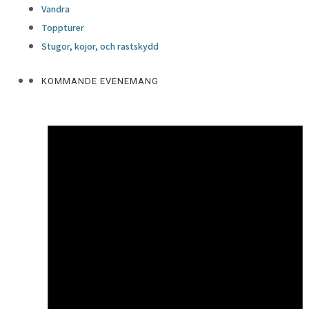
Vandra
Toppturer
Stugor, kojor, och rastskydd
KOMMANDE EVENEMANG