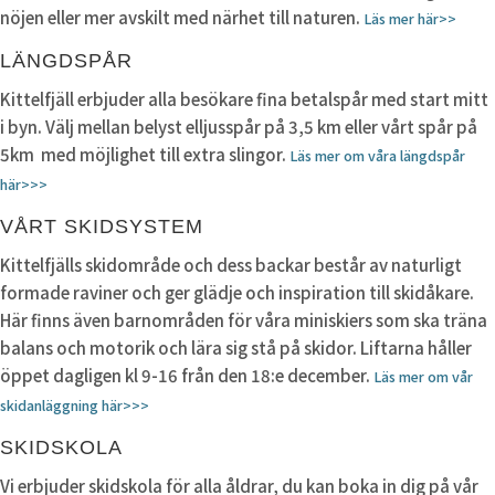
nöjen eller mer avskilt med närhet till naturen.
Läs mer här>>
LÄNGDSPÅR
Kittelfjäll erbjuder alla besökare fina betalspår med start mitt
i byn. Välj mellan belyst elljusspår på 3,5 km eller vårt spår på
5km med möjlighet till extra slingor.
Läs mer om våra längdspår
här>>>
VÅRT SKIDSYSTEM
Kittelfjälls skidområde och dess backar består av naturligt
formade raviner och ger glädje och inspiration till skidåkare.
Här finns även barnområden för våra miniskiers som ska träna
balans och motorik och lära sig stå på skidor. Liftarna håller
öppet dagligen kl 9-16 från den 18:e december.
Läs mer om vår
skidanläggning här>>>
SKIDSKOLA
Vi erbjuder skidskola för alla åldrar, du kan boka in dig på vår