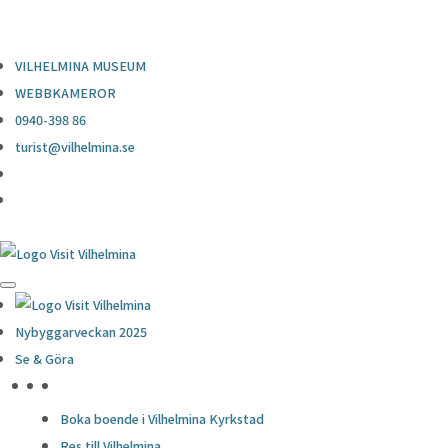
0940-398 86
turist@vilhelmina.se
VILHELMINA MUSEUM
WEBBKAMEROR
0940-398 86
turist@vilhelmina.se
Nybyggarveckan 2025
Se & Göra
HÖJDPUNKTER
Boka boende i Vilhelmina Kyrkstad
Res till Vilhelmina