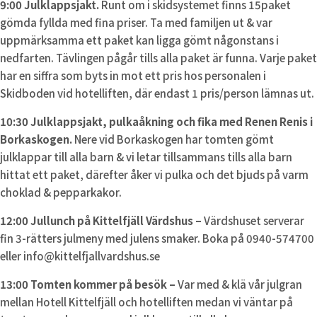
9:00 Julklappsjakt.
Runt om i skidsystemet finns 15paket
gömda fyllda med fina priser. Ta med familjen ut & var
uppmärksamma ett paket kan ligga gömt någonstans i
nedfarten. Tävlingen pågår tills alla paket är funna. Varje paket
har en siffra som byts in mot ett pris hos personalen i
Skidboden vid hotelliften, där endast 1 pris/person lämnas ut.
10:30 Julklappsjakt, pulkaåkning och fika med Renen Renis i
Borkaskogen.
Nere vid Borkaskogen har tomten gömt
julklappar till alla barn & vi letar tillsammans tills alla barn
hittat ett paket, därefter åker vi pulka och det bjuds på varm
choklad & pepparkakor.
12:00 Jullunch på Kittelfjäll Värdshus –
Värdshuset serverar
fin 3-rätters julmeny med julens smaker. Boka på 0940-574700
eller info@kittelfjallvardshus.se
13:00 Tomten kommer på besök –
Var med & klä vår julgran
mellan Hotell Kittelfjäll och hotelliften medan vi väntar på