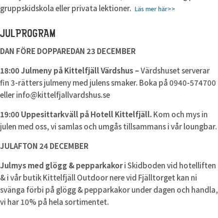
gruppskidskola eller privata lektioner.
Läs mer här>>
JULPROGRAM
DAN FÖRE DOPPAREDAN 23 DECEMBER
18:00 Julmeny på Kittelfjäll Värdshus –
Värdshuset serverar
fin 3-rätters julmeny med julens smaker. Boka på 0940-574700
eller info@kittelfjallvardshus.se
19:00 Uppesittarkväll på Hotell Kittelfjäll.
Kom och mys in
julen med oss, vi samlas och umgås tillsammans i vår loungbar.
JULAFTON 24 DECEMBER
Julmys med glögg & pepparkakor
i Skidboden vid hotelliften
& i vår butik Kittelfjäll Outdoor nere vid Fjälltorget kan ni
svänga förbi på glögg & pepparkakor under dagen och handla,
vi har 10% på hela sortimentet.