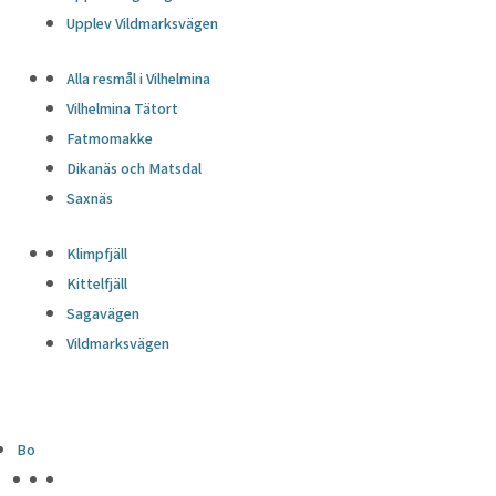
Upplev Vildmarksvägen
Alla resmål i Vilhelmina
Vilhelmina Tätort
Fatmomakke
Dikanäs och Matsdal
Saxnäs
Klimpfjäll
Kittelfjäll
Sagavägen
Vildmarksvägen
Bo
HÖJDPUNKTER