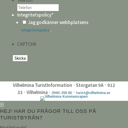
Integritetspolicy
*
Jag godkänner webbplatsens
.
integritetspolicy
CAPTCHA
Vilhelmina TuristInformation · Storgatan 9A · 912
33 · Vilhelmina ·
·
0940-398 86
turist@vilhelmina.se
HEJ! HAR DU FRÅGOR TILL OSS PÅ
TURISTBYRÅN?
Meddelande
*