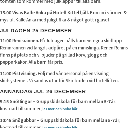
tomten som kommer med julklappar till alla barn.
15.00 Visas Kalle Anka på Hotell Kittelfjäll.
Kom in i värmen &
mys till Kalle Anka med juligt fika & något gott i glaset.
JULDAGEN 25 DECEMBER
11:00 Renisrännen.
På Juldagen hålls barnens egna skidlopp
Reninrännen vid längdskidpåret på en minislinga. Renen Renins
finns på plats och vi bjuder på grillad korv, glögg och
pepparkakor. Alla barn får pris.
11:00 Pistvisning.
Följ med vår personal på en visning i
skidsystemet. Vi samlas utanför Skidboden vid hotelliften.
ANNANDAG JUL 26 DECEMBER
9:15 Snöflingor – Gruppskidskola för barn mellan 5-7år
,
kostnad tillkommer,
läs mer och boka här
10:45 Snögubbar – Gruppskidskola för barn mellan 5-7år
,
kostnad tillkommer,
läs mer och boka här