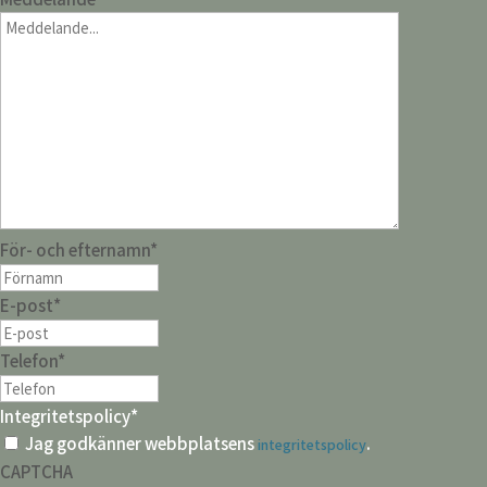
För- och efternamn
*
E-post
*
Telefon
*
Integritetspolicy
*
Jag godkänner webbplatsens
.
integritetspolicy
CAPTCHA